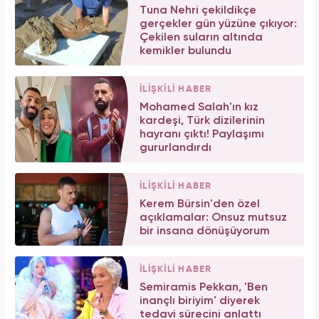
Tuna Nehri çekildikçe
gerçekler gün yüzüne çıkıyor:
Çekilen suların altında
kemikler bulundu
İLİŞKİLİ HABER
Mohamed Salah'ın kız
kardeşi, Türk dizilerinin
hayranı çıktı! Paylaşımı
gururlandırdı
İLİŞKİLİ HABER
Kerem Bürsin'den özel
açıklamalar: Onsuz mutsuz
bir insana dönüşüyorum
İLİŞKİLİ HABER
Semiramis Pekkan, 'Ben
inançlı biriyim' diyerek
tedavi sürecini anlattı