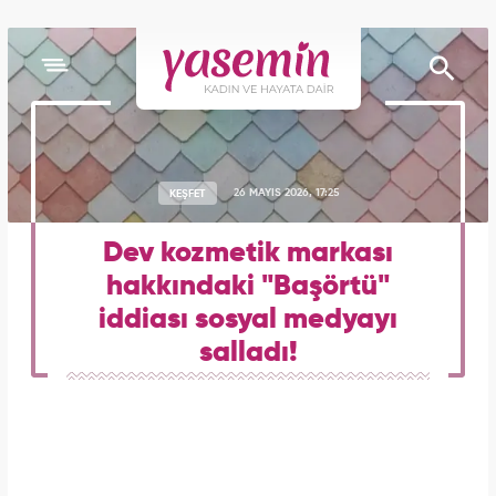
KEŞFET
26 MAYIS 2026, 17:25
Dev kozmetik markası
hakkındaki "Başörtü"
iddiası sosyal medyayı
salladı!