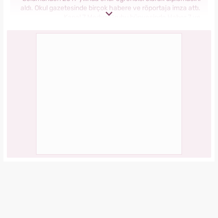
aldı. Okul gazetesinde birçok habere ve röportaja imza attı.
Kanal 7 Medya Grubu bünyesinde Haber 7 ve
Yasemin.com’da staj yaptı. Anadolu Ajansı’nda gönüllü
stajyerlik yaptı. Yasemin.com’da mesleğe ilk adımını attı.
2019 yılında Kanal 7 Medya grubu bünyesinde yer alan
Yasemin.com kadın sitesinde İçerik Editörü olarak
çalışmaya başladı. Burada pek çok özel habere imza attı,
kategori bazında içerikler oluşturdu. 2023 yılında
Yasemin.com'da Şef Editör olarak görev yapmaktadır.
ilginizi çekebilir
Masterchef Şampiyonu
Eren Kaşıkçı'nın ölümünde