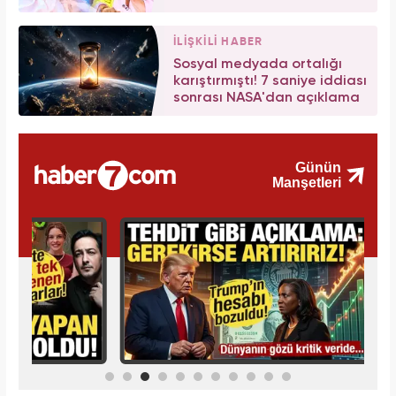
İLİŞKİLİ HABER
Sosyal medyada ortalığı
karıştırmıştı! 7 saniye iddiası
sonrası NASA'dan açıklama