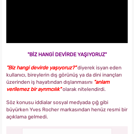
"BİZ HANGİ DEVİRDE YAŞIYORUZ"
"Biz hangi devirde yaşıyoruz?"
diyerek isyan eden
kullanıcı, bireylerin dış görünüş ya da dini inançları
üzerinden iş hayatından dışlanmasını
"anlam
verilemez bir ayrımcılık"
olarak nitelendirdi.
Söz konusu iddialar sosyal medyada çığ gibi
büyürken Yves Rocher markasından henüz resmi bir
açıklama gelmedi.