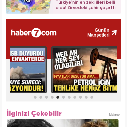
Türkiye'nin en zeki illeri belli
oldu! Zirvedeki şehir şaşırttı
İlginizi Çekebilir
Makroo