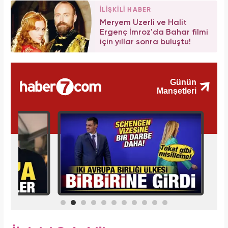
İLİŞKİLİ HABER
Meryem Uzerli ve Halit
Ergenç İmroz'da Bahar filmi
için yıllar sonra buluştu!