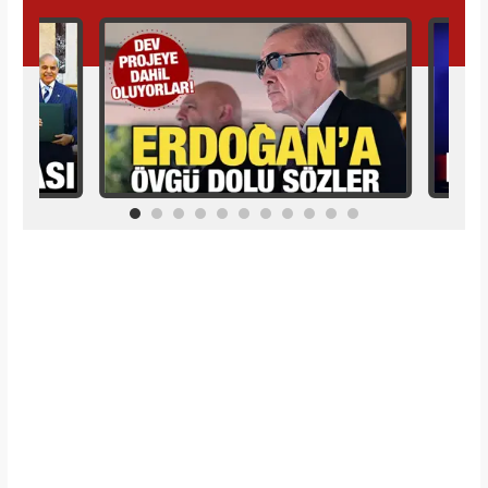
İlginizi Çekebilir
Makroo