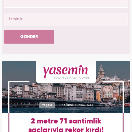
GÖNDER
YAŞAM
07 AĞUSTOS 2026, 17:47
2 metre 71 santimlik
saçlarıyla rekor kırdı!