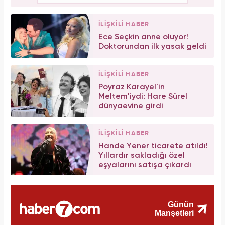
İLİŞKİLİ HABER
Ece Seçkin anne oluyor!
Doktorundan ilk yasak geldi
İLİŞKİLİ HABER
Poyraz Karayel'in
Meltem'iydi: Hare Sürel
dünyaevine girdi
İLİŞKİLİ HABER
Hande Yener ticarete atıldı!
Yıllardır sakladığı özel
eşyalarını satışa çıkardı