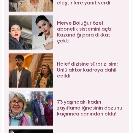
Aslı Bekiroğlu'ndan nazar isyanı: "Düz yolda
düştüm kaslarım yırtık!"
Bilim insanları hayret ediyor: Mimar Sinan'ın