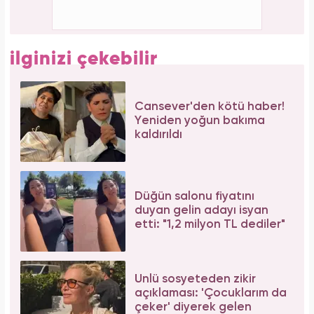
Tüm dünyada süper besin ilan edildi! Çöpe
atılan yaprakların faydası şaşırttı