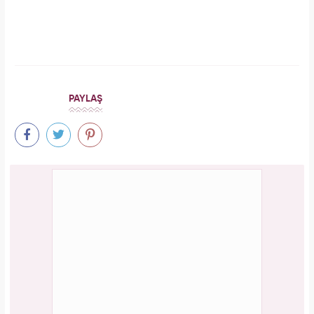
İbrahim Tatlıses hastaneye yattığını açıkladı!
Sosyal medyadan peş peşe açıklama
Aşil tendonu kopmuştu! Cengiz Bozkurt son
durumunu paylaştı