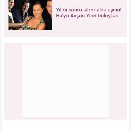
depreme karşı geliştirdiği 5 dahice yöntem!
Galatasaray'ın yıldız oyuncusu Mauro Icardi
ile Wanda Nara'nın nafaka davasında karar
çıktı!
PAYLAŞ