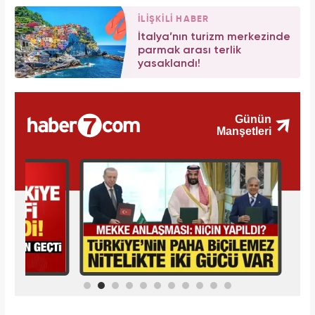
İLİŞKİLİ HABER
İtalya’nın turizm merkezinde
parmak arası terlik
yasaklandı!