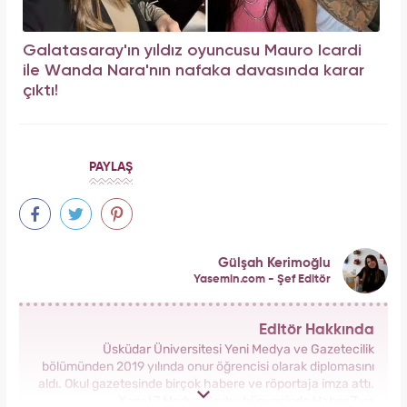
Galatasaray'ın yıldız oyuncusu Mauro Icardi
ile Wanda Nara'nın nafaka davasında karar
çıktı!
PAYLAŞ
Gülşah Kerimoğlu
Yasemin.com - Şef Editör
Editör Hakkında
Üsküdar Üniversitesi Yeni Medya ve Gazetecilik
bölümünden 2019 yılında onur öğrencisi olarak diplomasını
aldı. Okul gazetesinde birçok habere ve röportaja imza attı.
Kanal 7 Medya Grubu bünyesinde Haber 7 ve