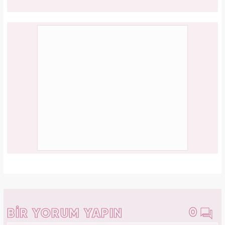
Bağcılar'da 06.06.2026 yoğunluğu: 54 çift
"Evet" demek için sıraya girdi!
PAYLAŞ
Gülşah Kerimoğlu
Yasemin.com - Şef Editör
Editör Hakkında
Üsküdar Üniversitesi Yeni Medya ve Gazetecilik
bölümünden 2019 yılında onur öğrencisi olarak diplomasını
aldı. Okul gazetesinde birçok habere ve röportaja imza attı.
Kanal 7 Medya Grubu bünyesinde Haber 7 ve
Yasemin.com’da staj yaptı. Anadolu Ajansı’nda gönüllü
stajyerlik yaptı. Yasemin.com’da mesleğe ilk adımını attı.
2019 yılında Kanal 7 Medya grubu bünyesinde yer alan