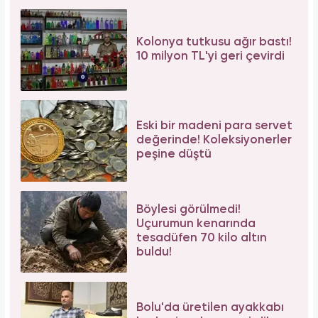
Aslı Bekiroğlu'ndan nazar isyanı: "Düz yolda
düştüm kaslarım yırtık!"