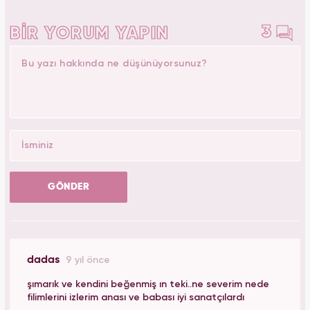
3
BİR YORUM YAPIN
GÖNDER
dadas
9 yıl önce
şımarık ve kendini beğenmiş ın teki..ne severim nede
filimlerini izlerim anası ve babası iyi sanatçılardı