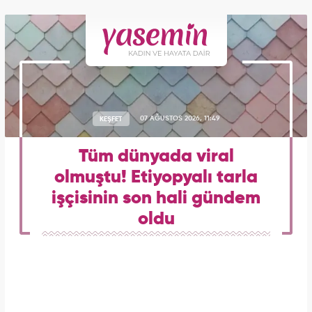
KEŞFET
07 AĞUSTOS 2026, 11:49
Tüm dünyada viral
olmuştu! Etiyopyalı tarla
işçisinin son hali gündem
oldu