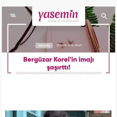
MAGAZİN
13 EYLÜL 2016, 09:27
Bergüzar Korel'in imajı
şaşırttı!