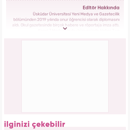
Aşil tendonu kopmuştu! Cengiz Bozkurt son
durumunu paylaştı
Bilim insanları hayret ediyor: Mimar Sinan'ın
depreme karşı geliştirdiği 5 dahice yöntem!