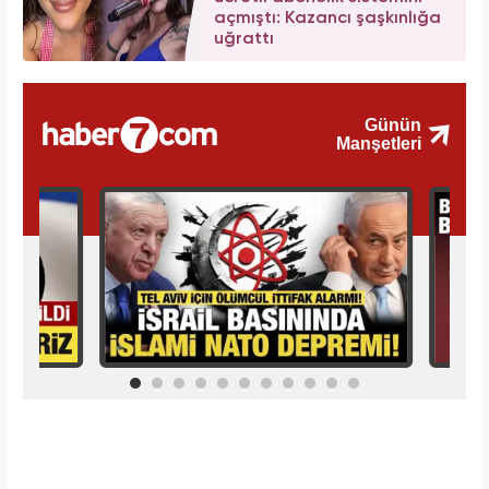
açmıştı: Kazancı şaşkınlığa
uğrattı
İlginizi Çekebilir
Makroo