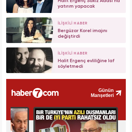
Halit Ergenç Sakız Adası'na
yatırım yapacak
İLİŞKİLİ HABER
Bergüzar Korel imajını
değiştirdi
İLİŞKİLİ HABER
Halit Ergenç evliliğine laf
söyletmedi