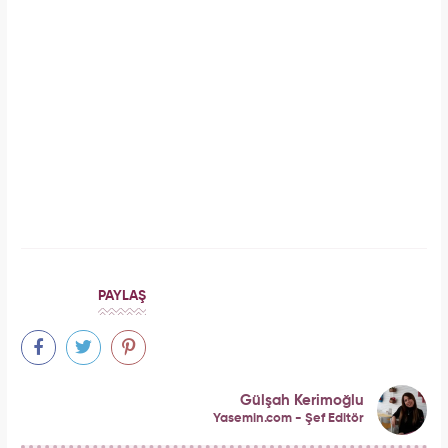
İbrahim Tatlıses hastaneye yattığını açıkladı!
Sosyal medyadan peş peşe açıklama