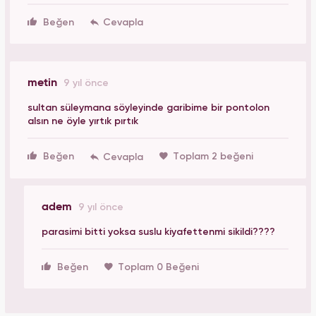
Beğen
metin
9 yıl önce
sultan süleymana söyleyinde garibime bir pontolon
alsın ne öyle yırtık pırtık
Beğen
Toplam 2 beğeni
adem
9 yıl önce
parasimi bitti yoksa suslu kiyafettenmi sikildi????
Beğen
Toplam 0 Beğeni