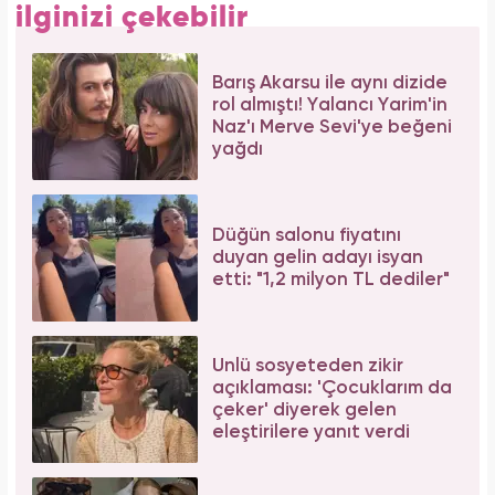
ilginizi çekebilir
Barış Akarsu ile aynı dizide
rol almıştı! Yalancı Yarim'in
Naz'ı Merve Sevi'ye beğeni
yağdı
Düğün salonu fiyatını
duyan gelin adayı isyan
etti: "1,2 milyon TL dediler"
Ünlü sosyeteden zikir
açıklaması: 'Çocuklarım da
çeker' diyerek gelen
eleştirilere yanıt verdi