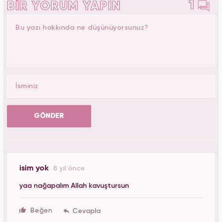
1
BİR YORUM YAPIN
GÖNDER
isim yok
8 yıl önce
yaa nağapalım Allah kavuştursun
Beğen