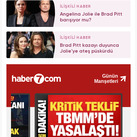
İLİŞKİLİ HABER
Angelina Jolie ile Brad Pitt
barışıyor mu?
İLİŞKİLİ HABER
Brad Pitt kazayı duyunca
Jolie'ye ateş püskürdü