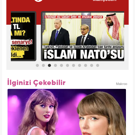
İlginizi Çekebilir
Makroo