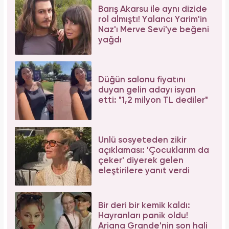
Barış Akarsu ile aynı dizide
rol almıştı! Yalancı Yarim'in
Naz'ı Merve Sevi'ye beğeni
yağdı
Düğün salonu fiyatını
duyan gelin adayı isyan
etti: "1,2 milyon TL dediler"
Ünlü sosyeteden zikir
açıklaması: 'Çocuklarım da
çeker' diyerek gelen
eleştirilere yanıt verdi
Bir deri bir kemik kaldı:
Hayranları panik oldu!
Ariana Grande'nin son hali