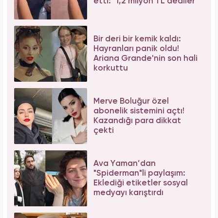
etti: "1,2 milyon TL dediler"
Bir deri bir kemik kaldı:
Hayranları panik oldu!
Ariana Grande'nin son hali
korkuttu
Merve Boluğur özel
abonelik sistemini açtı!
Kazandığı para dikkat
çekti
Ava Yaman’dan
"Spiderman"li paylaşım:
Eklediği etiketler sosyal
medyayı karıştırdı