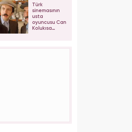
sosyal
Türk
medyayı
sinemasının
karıştırdı
usta
oyuncusu Can
Kolukısa
hayatını
kaybetti!