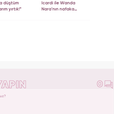
da düştüm
Icardi ile Wanda
rım yırtık!"
Nara'nın nafaka
davasında karar çıktı!
YAPIN
0