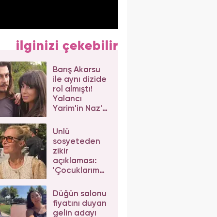
ilginizi çekebilir
Barış Akarsu
ile aynı dizide
rol almıştı!
Yalancı
Yarim'in Naz'ı
Merve Sevi'ye
beğeni yağdı
Ünlü
sosyeteden
zikir
açıklaması:
'Çocuklarım
da çeker'
diyerek gelen
Düğün salonu
eleştirilere
fiyatını duyan
yanıt verdi
gelin adayı