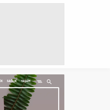
İK
SAĞLIK
YAŞAM