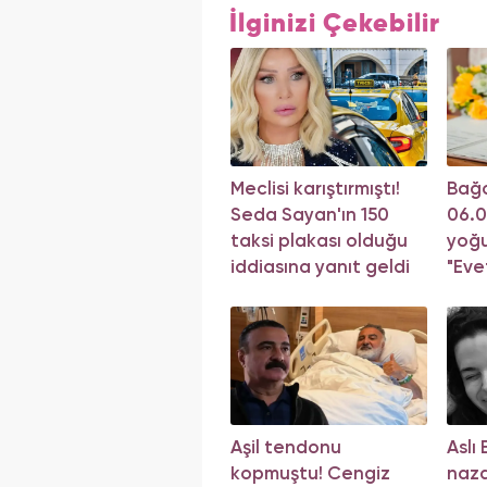
İlginizi Çekebilir
Meclisi karıştırmıştı!
Bağc
Seda Sayan'ın 150
06.
taksi plakası olduğu
yoğu
iddiasına yanıt geldi
"Eve
sıray
Aşil tendonu
Aslı
kopmuştu! Cengiz
naza