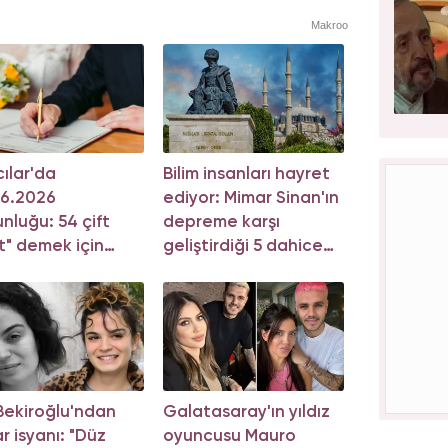
Makroo
ılar'da
Bilim insanları hayret
06.2026
ediyor: Mimar Sinan'ın
nluğu: 54 çift
depreme karşı
t" demek için
geliştirdiği 5 dahice
a girdi!
yöntem!
 Bekiroğlu'ndan
Galatasaray'ın yıldız
r isyanı: "Düz
oyuncusu Mauro