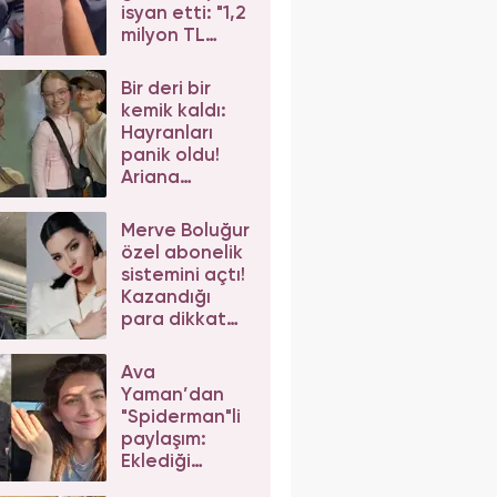
isyan etti: "1,2
milyon TL
dediler"
Bir deri bir
kemik kaldı:
Hayranları
panik oldu!
Ariana
Grande'nin
son hali
Merve Boluğur
korkuttu
özel abonelik
sistemini açtı!
Kazandığı
para dikkat
çekti
Ava
Yaman’dan
"Spiderman"li
paylaşım:
Eklediği
etiketler