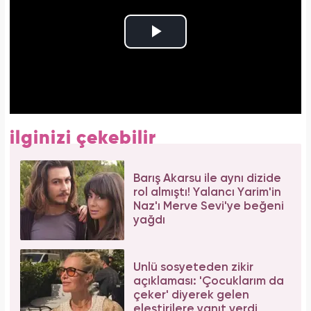
ilginizi çekebilir
Barış Akarsu ile aynı dizide
rol almıştı! Yalancı Yarim'in
Naz'ı Merve Sevi'ye beğeni
yağdı
Ünlü sosyeteden zikir
açıklaması: 'Çocuklarım da
çeker' diyerek gelen
eleştirilere yanıt verdi