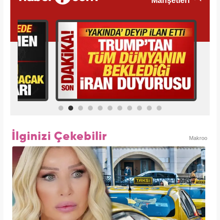
İlginizi Çekebilir
Makroo