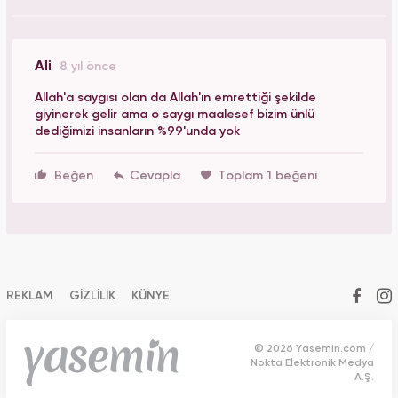
Ali
8 yıl önce
Allah'a saygısı olan da Allah'ın emrettiği şekilde
giyinerek gelir ama o saygı maalesef bizim ünlü
dediğimizi insanların %99'unda yok
Beğen
Toplam 1 beğeni
REKLAM
GİZLİLİK
KÜNYE
© 2026 Yasemin.com /
Nokta Elektronik Medya
A.Ş.