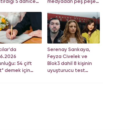
ştirdiği 5 dahice
medyadan peş peşe
tem!
açıklama
ılar'da
Serenay Sarıkaya,
06.2026
Feyza Civelek ve
nluğu: 54 çift
Blok3 dahil 8 kişinin
t" demek için
uyuşturucu test
a girdi!
sonucu belli oldu!