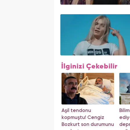
İlginizi Çekebilir
Aşil tendonu
Bili
kopmuştu! Cengiz
ediy
Bozkurt son durumunu
depr