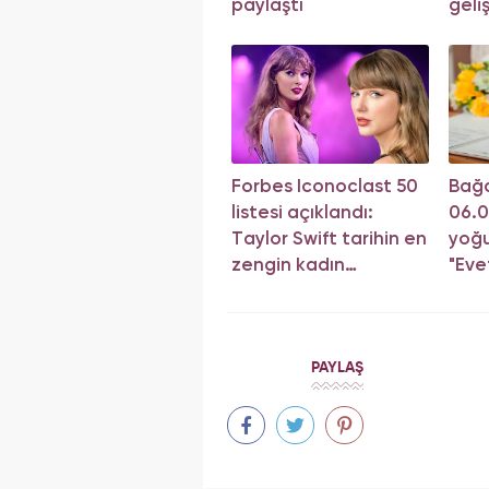
paylaştı
geli
yön
Forbes Iconoclast 50
Bağc
listesi açıklandı:
06.
Taylor Swift tarihin en
yoğu
zengin kadın
"Eve
müzisyeni oldu!
sıray
PAYLAŞ