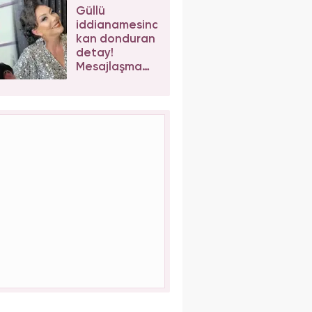
kaybetti!
Güllü
iddianamesinde
kan donduran
detay!
Mesajlaşma
sonrası kızı
Tuğyan
Ülkem'e
müebbet
talebi