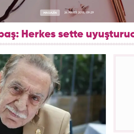
MAGAZİN
24 MAYIS 2018, 09:29
aş: Herkes sette uyuşturuc