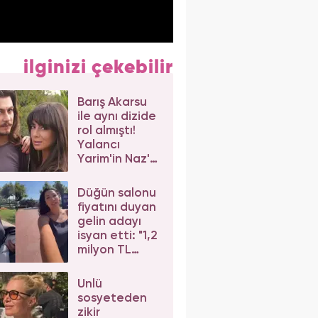
ilginizi çekebilir
Barış Akarsu
ile aynı dizide
rol almıştı!
Yalancı
Yarim'in Naz'ı
Merve Sevi'ye
beğeni yağdı
Düğün salonu
fiyatını duyan
gelin adayı
isyan etti: "1,2
milyon TL
dediler"
Ünlü
sosyeteden
zikir