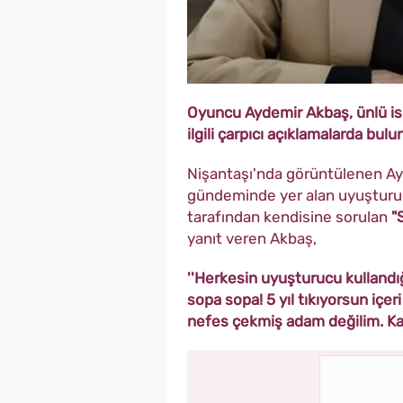
Oyuncu Aydemir Akbaş, ünlü isi
ilgili çarpıcı açıklamalarda bulu
Nişantaşı'nda görüntülenen A
gündeminde yer alan uyuşturucu 
tarafından kendisine sorulan
"
yanıt veren Akbaş,
''Herkesin uyuşturucu kullandığı
sopa sopa! 5 yıl tıkıyorsun içer
nefes çekmiş adam değilim. Kan