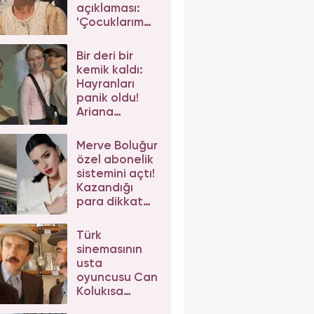
açıklaması:
'Çocuklarım
da çeker'
diyerek gelen
Bir deri bir
eleştirilere
kemik kaldı:
yanıt verdi
Hayranları
panik oldu!
Ariana
Grande'nin
son hali
Merve Boluğur
korkuttu
özel abonelik
sistemini açtı!
Kazandığı
para dikkat
çekti
Türk
sinemasının
usta
oyuncusu Can
Kolukısa
hayatını