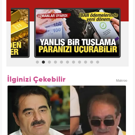
İlginizi Çekebilir
Makroo