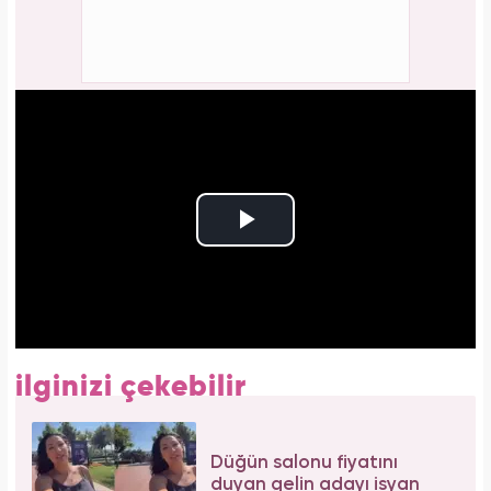
ilginizi çekebilir
Düğün salonu fiyatını
duyan gelin adayı isyan