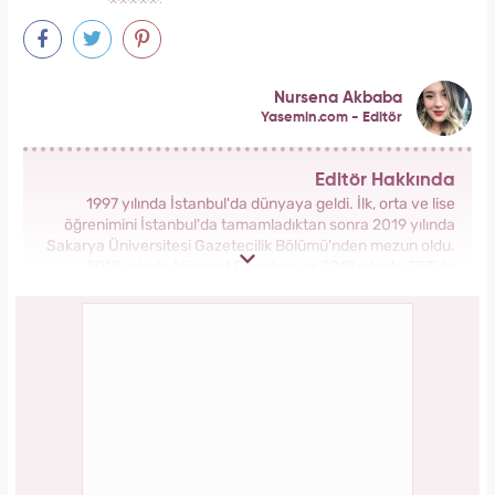
Nursena Akbaba
Yasemin.com - Editör
Editör Hakkında
1997 yılında İstanbul'da dünyaya geldi. İlk, orta ve lise
öğrenimini İstanbul'da tamamladıktan sonra 2019 yılında
Sakarya Üniversitesi Gazetecilik Bölümü'nden mezun oldu.
2018 yılında Hürriyet Gazetesi ve 2019 yılında TRT'de
stajlarını tamamladı. 2021 yılından itibaren Kanal 7 Medya
Grubu bünyesinde yer alan Yasemin.com'da İçerik Editörü
olarak görev yapmaktadır.