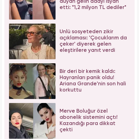
duyan gelin adayı isyan
etti: "1,2 milyon TL dediler"
Ünlü sosyeteden zikir
açıklaması: 'Çocuklarım da
çeker' diyerek gelen
eleştirilere yanıt verdi
Bir deri bir kemik kaldı:
Hayranları panik oldu!
Ariana Grande'nin son hali
korkuttu
Merve Boluğur özel
abonelik sistemini açtı!
Kazandığı para dikkat
çekti