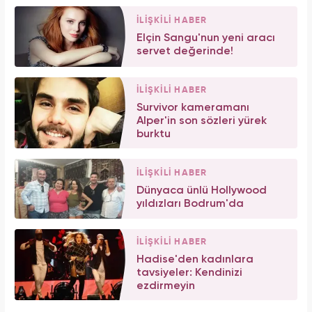
İLİŞKİLİ HABER
Elçin Sangu'nun yeni aracı
servet değerinde!
İLİŞKİLİ HABER
Survivor kameramanı
Alper'in son sözleri yürek
burktu
İLİŞKİLİ HABER
Dünyaca ünlü Hollywood
yıldızları Bodrum'da
İLİŞKİLİ HABER
Hadise'den kadınlara
tavsiyeler: Kendinizi
ezdirmeyin