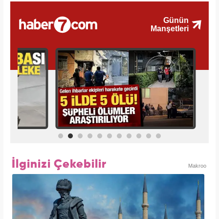
İlginizi Çekebilir
Makroo