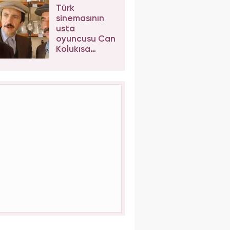
sosyal
Türk
medyayı
sinemasının
karıştırdı
usta
oyuncusu Can
Kolukısa
hayatını
kaybetti!