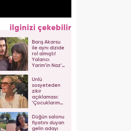
ilginizi çekebilir
Barış Akarsu
ile aynı dizide
rol almıştı!
Yalancı
Yarim'in Naz'ı
Merve Sevi'ye
beğeni yağdı
Ünlü
sosyeteden
zikir
açıklaması:
'Çocuklarım
da çeker'
diyerek gelen
Düğün salonu
eleştirilere
fiyatını duyan
yanıt verdi
gelin adayı