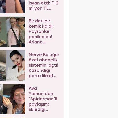
isyan etti: "1,2
milyon TL
dediler"
Bir deri bir
kemik kaldı:
Hayranları
panik oldu!
Ariana
Grande'nin
son hali
Merve Boluğur
korkuttu
özel abonelik
sistemini açtı!
Kazandığı
para dikkat
çekti
Ava
Yaman’dan
"Spiderman"li
paylaşım:
Eklediği
etiketler