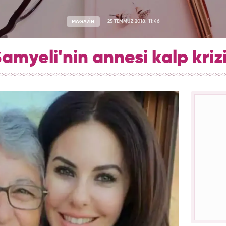
MAGAZİN
25 TEMMUZ 2018, 11:46
amyeli'nin annesi kalp krizi