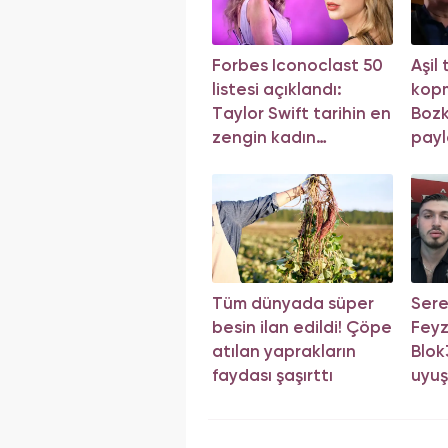
Forbes Iconoclast 50
Aşil
listesi açıklandı:
kop
Taylor Swift tarihin en
Bozk
zengin kadın
payl
müzisyeni oldu!
Tüm dünyada süper
Sere
besin ilan edildi! Çöpe
Feyz
atılan yaprakların
Blok3
faydası şaşırttı
uyuş
sonu