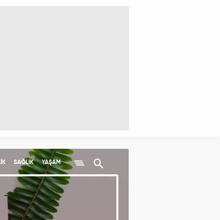
İK
SAĞLIK
YAŞAM