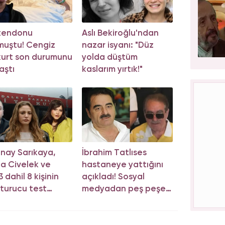
 tendonu
Aslı Bekiroğlu'ndan
muştu! Cengiz
nazar isyanı: "Düz
urt son durumunu
yolda düştüm
aştı
kaslarım yırtık!"
nay Sarıkaya,
İbrahim Tatlıses
a Civelek ve
hastaneye yattığını
 dahil 8 kişinin
açıkladı! Sosyal
turucu test
medyadan peş peşe
cu belli oldu!
açıklama