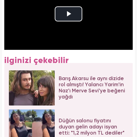
ilginizi çekebilir
Barış Akarsu ile aynı dizide
rol almıştı! Yalancı Yarim'in
Naz'ı Merve Sevi'ye beğeni
yağdı
Düğün salonu fiyatını
duyan gelin adayı isyan
etti: "1,2 milyon TL dediler"