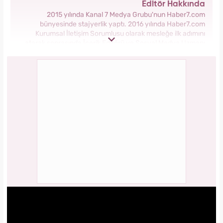
Editör Hakkında
2015 yılında Kanal 7 Medya Grubu'nun Haber7.com
bünyesinde stajyerlik yaptı. 2016 yılında Haber7.com
Kurumsal İletişim Sorumlusu olarak mesleğe ilk adımını
atarak sonrasında İçerik Editörü ve Sosyal Medya Uzmanı
olarak görev aldı. 2018 yılında yeni kurulan Yasemin.com
Kadın Sitesinde önce Haber Editörü sonrasında Haber Şefi
olarak görev yaptı. 2021 yılında Yasemin.com'un Yayın
Koordinatörü ve İçerik Sorumluluğu unvanını alarak
çalışmalarına devam ediyor.