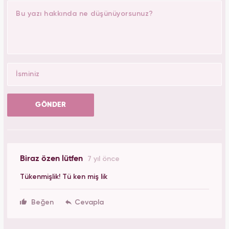
GÖNDER
Biraz özen lütfen
7 yıl önce
Tükenmişlik! Tü ken miş lik
Beğen