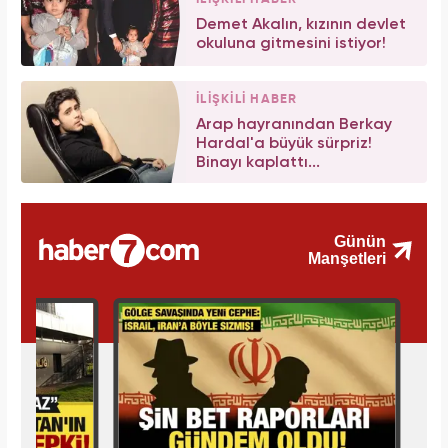
Demet Akalın, kızının devlet
okuluna gitmesini istiyor!
İLİŞKİLİ HABER
Arap hayranından Berkay
Hardal'a büyük sürpriz!
Binayı kaplattı...