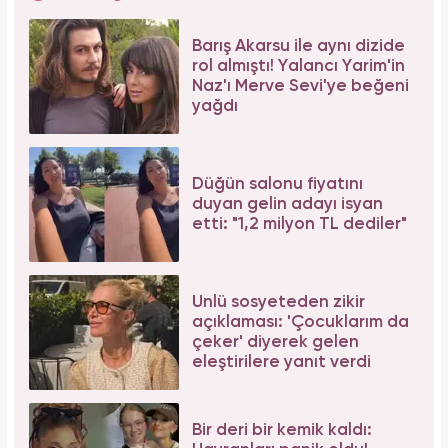
Barış Akarsu ile aynı dizide
rol almıştı! Yalancı Yarim'in
Naz'ı Merve Sevi'ye beğeni
yağdı
Düğün salonu fiyatını
duyan gelin adayı isyan
etti: "1,2 milyon TL dediler"
Ünlü sosyeteden zikir
açıklaması: 'Çocuklarım da
çeker' diyerek gelen
eleştirilere yanıt verdi
Bir deri bir kemik kaldı: