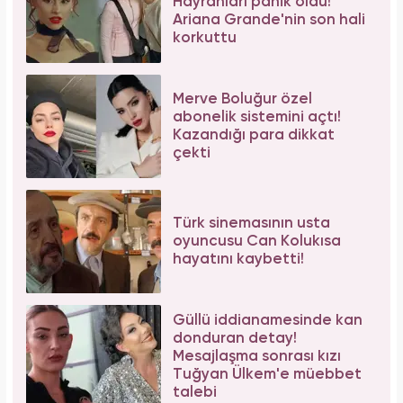
Hayranları panik oldu!
Ariana Grande'nin son hali
korkuttu
Merve Boluğur özel
abonelik sistemini açtı!
Kazandığı para dikkat
çekti
Türk sinemasının usta
oyuncusu Can Kolukısa
hayatını kaybetti!
Güllü iddianamesinde kan
donduran detay!
Mesajlaşma sonrası kızı
Tuğyan Ülkem'e müebbet
talebi