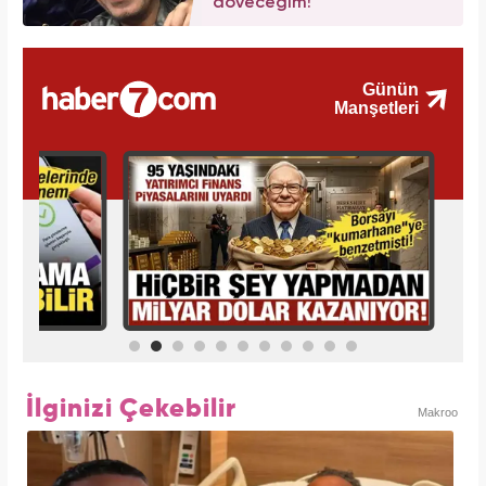
döveceğim!
İlginizi Çekebilir
Makroo