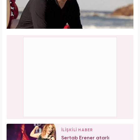
İLİŞKİLİ HABER
Sertab Erener atarlı