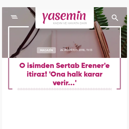
MAGAZİN
24 AĞUSTOS 2018, 11:13
O isimden Sertab Erener'e
itiraz! 'Ona halk karar
verir...'