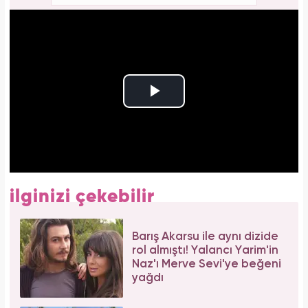
ilginizi çekebilir
Barış Akarsu ile aynı dizide
rol almıştı! Yalancı Yarim'in
Naz'ı Merve Sevi'ye beğeni
yağdı