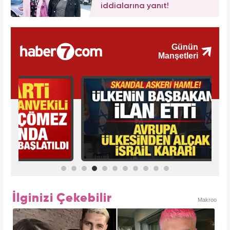
iddialarına yanıt!
İlginizi Çekebilir
Makroo