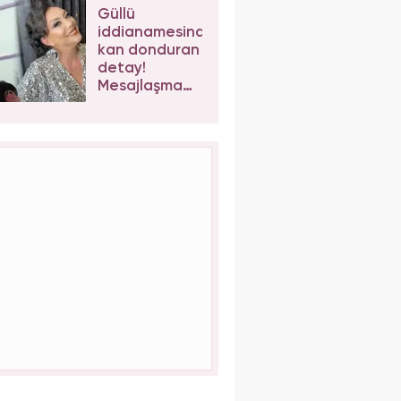
kaybetti!
Güllü
iddianamesinde
kan donduran
detay!
Mesajlaşma
sonrası kızı
Tuğyan
Ülkem'e
müebbet
talebi