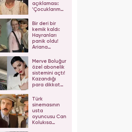
açıklaması:
'Çocuklarım
da çeker'
diyerek gelen
Bir deri bir
eleştirilere
kemik kaldı:
yanıt verdi
Hayranları
panik oldu!
Ariana
Grande'nin
son hali
Merve Boluğur
korkuttu
özel abonelik
sistemini açtı!
Kazandığı
para dikkat
çekti
Türk
sinemasının
usta
oyuncusu Can
Kolukısa
hayatını