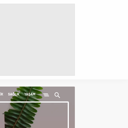
İK
SAĞLIK
YAŞAM