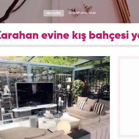
MAGAZİN
16 EKİM 2018, 13:26
Karahan evine kış bahçesi y