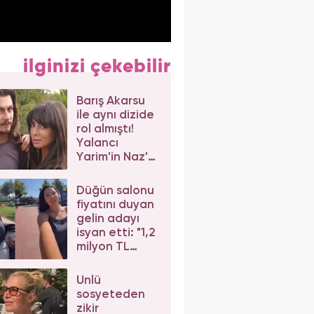
ilginizi çekebilir
Barış Akarsu
ile aynı dizide
rol almıştı!
Yalancı
Yarim'in Naz'ı
Merve Sevi'ye
beğeni yağdı
Düğün salonu
fiyatını duyan
gelin adayı
isyan etti: "1,2
milyon TL
dediler"
Ünlü
sosyeteden
zikir