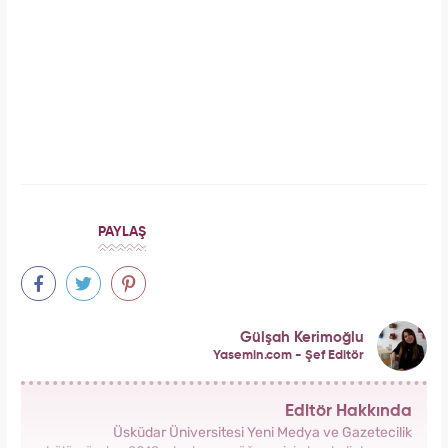
Tüm dünyada süper besin ilan edildi! Çöpe
atılan yaprakların faydası şaşırttı