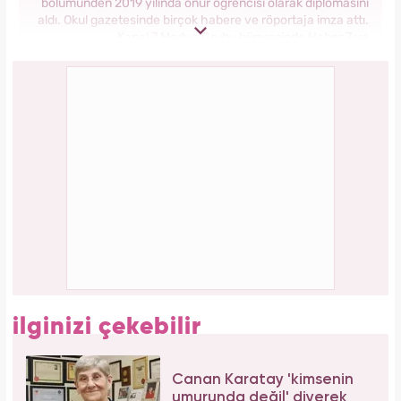
Aslı Bekiroğlu'ndan nazar isyanı: "Düz yolda
düştüm kaslarım yırtık!"
İbrahim Tatlıses hastaneye yattığını açıkladı!
Sosyal medyadan peş peşe açıklama