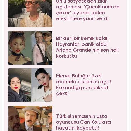
Ünlü sosyeteden zikir
açıklaması: 'Çocuklarım da
çeker' diyerek gelen
eleştirilere yanıt verdi
Bir deri bir kemik kaldı:
Hayranları panik oldu!
Ariana Grande'nin son hali
korkuttu
Merve Boluğur özel
abonelik sistemini açtı!
Kazandığı para dikkat
çekti
Türk sinemasının usta
oyuncusu Can Kolukısa
hayatını kaybetti!