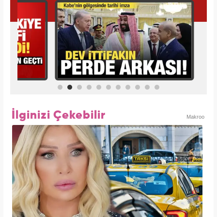
İlginizi Çekebilir
Makroo