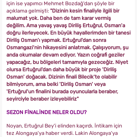
için ise yapımcı Mehmet Bozdağ'dan şöyle bir
açıklama gelmişti:
"Dizinin kesin finaliyle ilgili bir
malumat yok. Daha ben de tam karar vermiş
değilim. Ama yavaş yavaş Diriliş Ertuğrul, Osman'a
doğru ilerleyecek. En büyük hayallerimden bir tanesi
Diriliş Osman'ı yapmak. Ertuğrul'dan sonra
Osmangazi'nin hikayesini anlatmak. Çalışıyorum, şu
anda okumalar devam ediyor. Yazın coğrafi geziler
yapacağız, bu bölgeleri tamamıyla gezeceğiz. Niyet
olursa Ertuğrul'dan daha büyük bir proje 'Diriliş
Osman' doğacak. Dizinin finali Bilecik'te olabilir
bilmiyorum, ama belki 'Diriliş Osman' veya
'Ertuğrul'un finalini burada oyuncularla beraber,
seyirciyle beraber izleyebiliriz"
SEZON FİNALİNDE NELER OLDU?
Noyan, Ertuğrul Bey'i elinden kaçırdı. İntikam için
tez Alongaya'ya haber verdi. Lakin Alongaya'ya