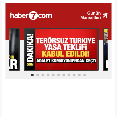
İlginizi Çekebilir
Makroo