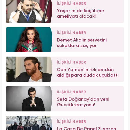
İLİŞKİLİ HABER
Yaşar mide küçültme
ameliyatı olacak!
İLİŞKİLİ HABER
Demet Akalın servetini
sokaklara saçıyor
İLİŞKİLİ HABER
Can Yaman'ın reklamdan
aldığı para dudak uçuklattı
İLİŞKİLİ HABER
Sefa Doğanay'dan yeni
Gucci kreasyonu!
İLİŞKİLİ HABER
La Casa De Papel 3. sezon