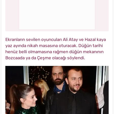
Ekranların sevilen oyuncuları Ali Atay ve Hazal kaya
yaz ayında nikah masasına oturacak. Düğün tarihi
henüz belli olmamasına rağmen düğün mekanının
Bozcaada ya da Çeşme olacağı söylendi.