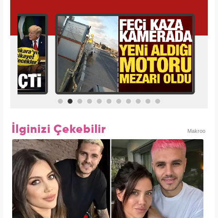
İlginizi Çekebilir
Makroo