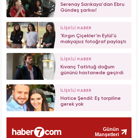
Serenay Sarıkaya'dan Ebru
Gündeş şarkısı!
İLİŞKİLİ HABER
'Kırgın Çiçekler'in Eylül'ü
makyajsız fotoğraf paylaştı
İLİŞKİLİ HABER
Kıvanç Tatlıtuğ doğum
gününü hastanede geçirdi
İLİŞKİLİ HABER
Hatice Şendil: Eş torpiline
gerek yok