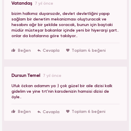
Vatandaş
7 yıl önce
bizim halkımız duyarsızdır, devlet devletliğini yapıp
sağlam bir denetim mekanizması oluşturacak ve
hesabını ağır bir şekilde soracak, bunun için baştaki
müdür müsteşar bakanlar içinde yeni bir hiyerarşi şart..
onlar da kafalarına göre takılıyor..
Beğen
Toplam 4 beğeni
Dursun Temel
7 yıl önce
Ufuk özkan adamım ya :) çok güzel bir aile dizisi kalk
gidelim ve yine trt'nin karsdenizin hamsisi dizisi de
öyle..
Beğen
Toplam 6 beğeni