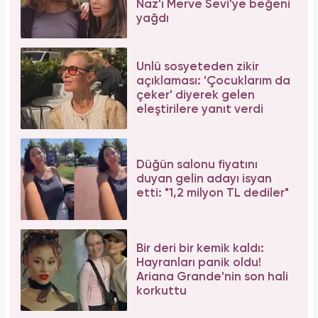
Naz'ı Merve Sevi'ye beğeni
yağdı
Ünlü sosyeteden zikir
açıklaması: 'Çocuklarım da
çeker' diyerek gelen
eleştirilere yanıt verdi
Düğün salonu fiyatını
duyan gelin adayı isyan
etti: "1,2 milyon TL dediler"
Bir deri bir kemik kaldı:
Hayranları panik oldu!
Ariana Grande'nin son hali
korkuttu