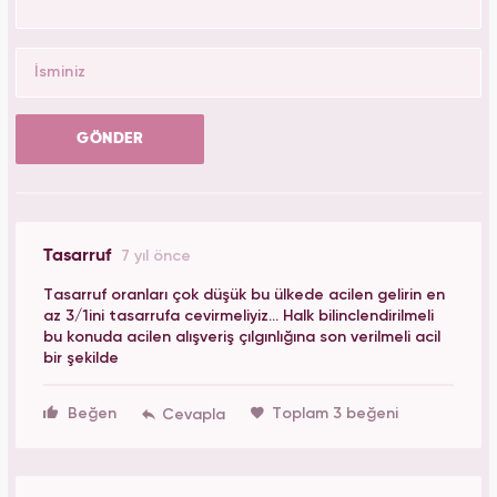
GÖNDER
Tasarruf
7 yıl önce
Tasarruf oranları çok düşük bu ülkede acilen gelirin en
az 3/1ini tasarrufa cevirmeliyiz... Halk bilinclendirilmeli
bu konuda acilen alışveriş çılgınlığına son verilmeli acil
bir şekilde
Beğen
Toplam 3 beğeni