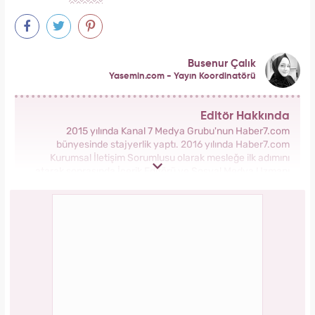
Busenur Çalık
Yasemin.com - Yayın Koordinatörü
Editör Hakkında
2015 yılında Kanal 7 Medya Grubu'nun Haber7.com
bünyesinde stajyerlik yaptı. 2016 yılında Haber7.com
Kurumsal İletişim Sorumlusu olarak mesleğe ilk adımını
atarak sonrasında İçerik Editörü ve Sosyal Medya Uzmanı
olarak görev aldı. 2018 yılında yeni kurulan Yasemin.com
Kadın Sitesinde önce Haber Editörü sonrasında Haber Şefi
olarak görev yaptı. 2021 yılında Yasemin.com'un Yayın
Koordinatörü ve İçerik Sorumluluğu unvanını alarak
çalışmalarına devam ediyor.