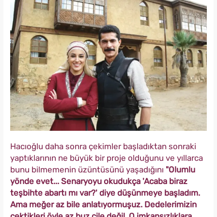
Hacıoğlu daha sonra çekimler başladıktan sonraki
yaptıklarının ne büyük bir proje olduğunu ve yıllarca
bunu bilmemenin üzüntüsünü yaşadığını
"Olumlu
yönde evet... Senaryoyu okudukça 'Acaba biraz
teşbihte abartı mı var?' diye düşünmeye başladım.
Ama meğer az bile anlatıyormuşuz. Dedelerimizin
çektikleri öyle az buz çile değil. O imkansızlıklara