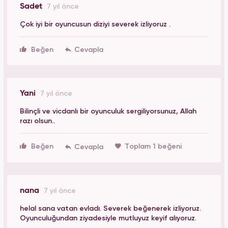
Sadet
7 yıl önce
Çok iyi bir oyuncusun diziyi severek izliyoruz .
Beğen
Yani
7 yıl önce
Bilinçli ve vicdanlı bir oyunculuk sergiliyorsunuz, Allah
razı olsun..
Beğen
Toplam 1 beğeni
nana
7 yıl önce
helal sana vatan evladı. Severek beğenerek izliyoruz.
Oyunculuğundan ziyadesiyle mutluyuz keyif alıyoruz.