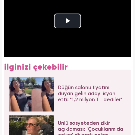
ilginizi çekebilir
Düğün salonu fiyatını
duyan gelin adayı isyan
etti: "1,2 milyon TL dediler"
Ünlü sosyeteden zikir
açıklaması: 'Çocuklarım da