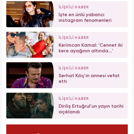
İLİŞKİLİ HABER
İşte en ünlü yabancı
instagram fenomenleri
İLİŞKİLİ HABER
Kerimcan Kamal: 'Cennet iki
kere ayağının altında...'
İLİŞKİLİ HABER
Serhat Kılıç'ın annesi vefat
etti
İLİŞKİLİ HABER
Diriliş Ertuğrul'un yayın tarihi
açıklandı