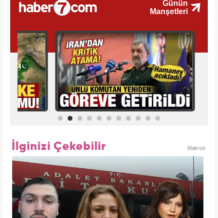
İlginizi Çekebilir
Makroo