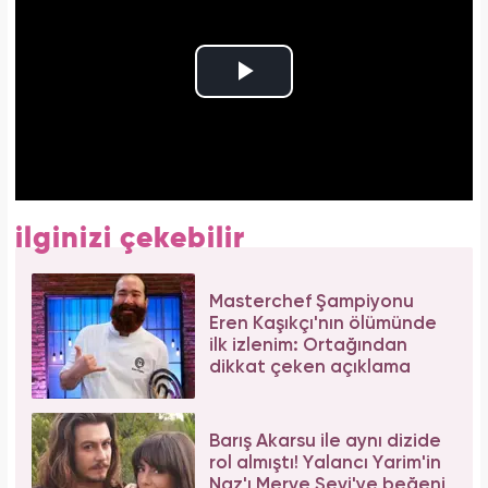
ilginizi çekebilir
Masterchef Şampiyonu
Eren Kaşıkçı'nın ölümünde
ilk izlenim: Ortağından
dikkat çeken açıklama
Barış Akarsu ile aynı dizide
rol almıştı! Yalancı Yarim'in
Naz'ı Merve Sevi'ye beğeni