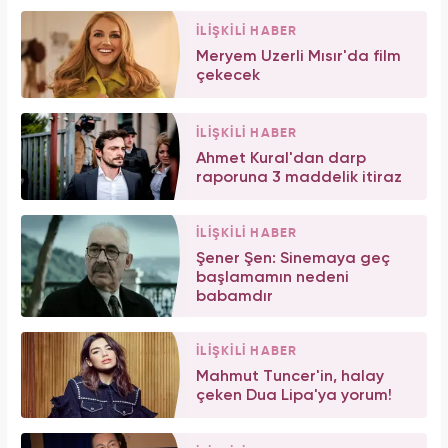
İLİŞKİLİ HABER
Meryem Uzerli Mısır'da film
çekecek
İLİŞKİLİ HABER
Ahmet Kural'dan darp
raporuna 3 maddelik itiraz
İLİŞKİLİ HABER
Şener Şen: Sinemaya geç
başlamamın nedeni
babamdır
İLİŞKİLİ HABER
Mahmut Tuncer'in, halay
çeken Dua Lipa'ya yorum!