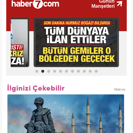
İlginizi Çekebilir
Makroo