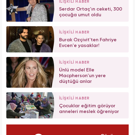
İLİŞKİLİ HABER
Serdar Ortaç'ın ceketi, 300
çocuğa umut oldu
İLİŞKİLİ HABER
Burak Özçivit'ten Fahriye
Evcen'e yasaklar!
İLİŞKİLİ HABER
Ünlü model Elle
Macpherson'un yere
düştüğü anlar
İLİŞKİLİ HABER
Çocuklar eğitim görüyor
anneleri meslek öğreniyor