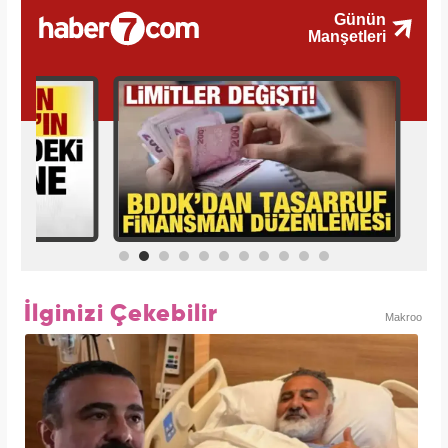
İlginizi Çekebilir
Makroo