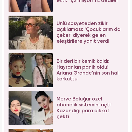
etti: "1,2 milyon TL dediler"
Ünlü sosyeteden zikir
açıklaması: 'Çocuklarım da
çeker' diyerek gelen
eleştirilere yanıt verdi
Bir deri bir kemik kaldı:
Hayranları panik oldu!
Ariana Grande'nin son hali
korkuttu
Merve Boluğur özel
abonelik sistemini açtı!
Kazandığı para dikkat
çekti