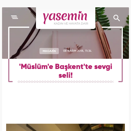
MAGAZİN
08 KASIM 2018, 11:34
'Müslüm'e Başkent'te sevgi
seli!