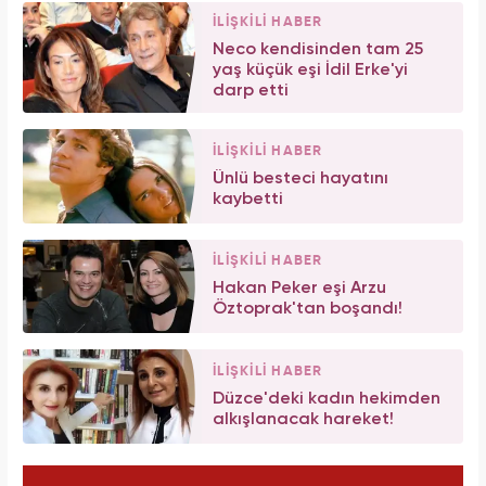
İLİŞKİLİ HABER
Neco kendisinden tam 25
yaş küçük eşi İdil Erke'yi
darp etti
İLİŞKİLİ HABER
Ünlü besteci hayatını
kaybetti
İLİŞKİLİ HABER
Hakan Peker eşi Arzu
Öztoprak'tan boşandı!
İLİŞKİLİ HABER
Düzce'deki kadın hekimden
alkışlanacak hareket!