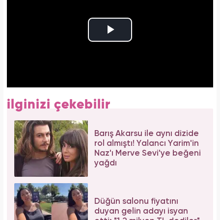
ilginizi çekebilir
Barış Akarsu ile aynı dizide
rol almıştı! Yalancı Yarim'in
Naz'ı Merve Sevi'ye beğeni
yağdı
Düğün salonu fiyatını
duyan gelin adayı isyan