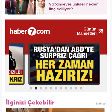
Vatansever ünlüler neden
linç ediliyor?
İlginizi Çekebilir
Makroo