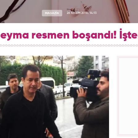
MAGAZİN
26 KASIM 2018, 14:13
Şeyma resmen boşandı! İşte i