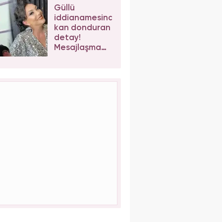
kaybetti!
Güllü
iddianamesinde
kan donduran
detay!
Mesajlaşma
sonrası kızı
Tuğyan
Ülkem'e
müebbet
talebi