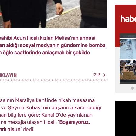
ibi Acun Ilıcalı kızları Melisa'nın annesi
arı aldığı sosyal medyanın gündemine bomba
 öğle saatlerinde anlaşmalı bir şekilde
IKLAYIN
İZLE
ansa'nın Marsilya kentinde nikah masasına
ı ve Şeyma Subaşı'nın boşanma kararı aldığı
nan bilgilere göre; Kanal D'de yayınlanan
a mesajla ulaşan Ilıcalı,
'Boşanıyoruz,
rlı olsun'
dedi.