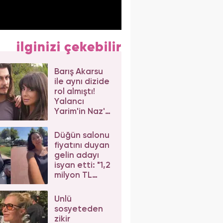
ilginizi çekebilir
Barış Akarsu
ile aynı dizide
rol almıştı!
Yalancı
Yarim'in Naz'ı
Merve Sevi'ye
beğeni yağdı
Düğün salonu
fiyatını duyan
gelin adayı
isyan etti: "1,2
milyon TL
dediler"
Ünlü
sosyeteden
zikir