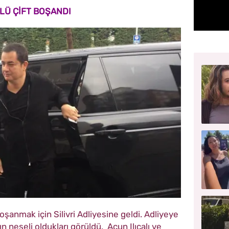
LÜ ÇİFT BOŞANDI
oşanmak için Silivri Adliyesine geldi. Adliyeye
nın neşeli oldukları görüldü. Acun Ilıcalı ve