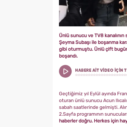
Ünlü sunucu ve TV8 kanalının sah
Şeyma Subaşı ile boşanma kar
gibi oturmuştu. Ünlü çift bugün
boşandı.
HABERE AİT VİDEO İÇİN T
Geçtiğimiz yıl Eylül ayında Fr
oturan ünlü sunucu Acun Ilıcal
sabah saatlerinde gelmişti. Alı
2.Sayfa programının sunucuların
haberler doğru. Herkes için hayı