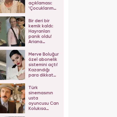
açıklaması:
'Çocuklarım
da çeker'
diyerek gelen
Bir deri bir
eleştirilere
kemik kaldı:
yanıt verdi
Hayranları
panik oldu!
Ariana
Grande'nin
son hali
Merve Boluğur
korkuttu
özel abonelik
sistemini açtı!
Kazandığı
para dikkat
çekti
Türk
sinemasının
usta
oyuncusu Can
Kolukısa
hayatını