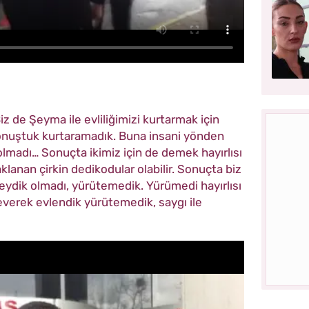
iz de Şeyma ile evliliğimizi kurtarmak için
konuştuk kurtaramadık. Buna insani yönden
lmadı… Sonuçta ikimiz için de demek hayırlısı
lanan çirkin dedikodular olabilir. Sonuçta biz
leydik olmadı, yürütemedik. Yürümedi hayırlısı
 Severek evlendik yürütemedik, saygı ile