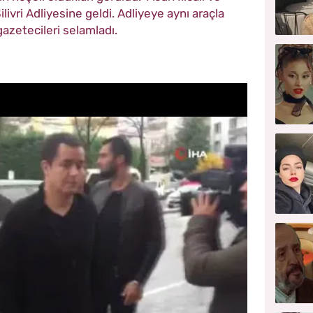
vri Adliyesine geldi. Adliyeye aynı araçla
gazetecileri selamladı.