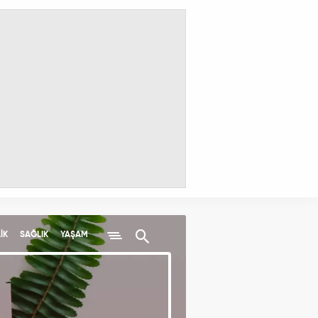
İK
SAĞLIK
YAŞAM