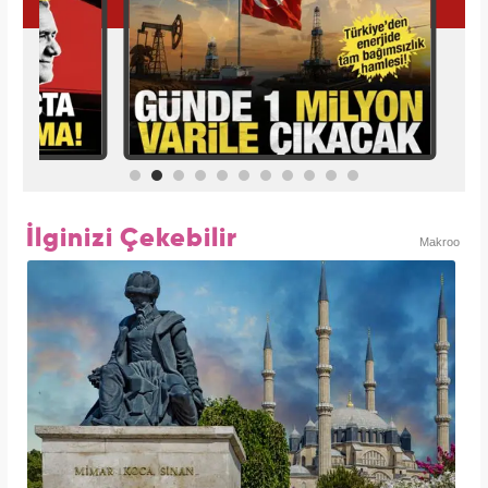
İlginizi Çekebilir
Makroo