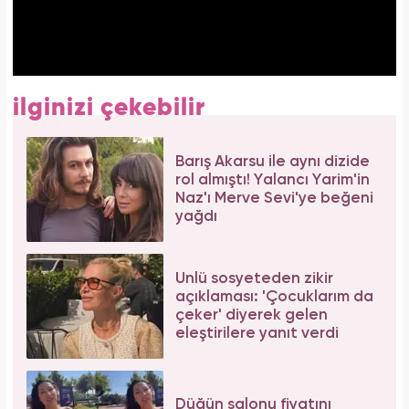
ilginizi çekebilir
Barış Akarsu ile aynı dizide
rol almıştı! Yalancı Yarim'in
Naz'ı Merve Sevi'ye beğeni
yağdı
Ünlü sosyeteden zikir
açıklaması: 'Çocuklarım da
çeker' diyerek gelen
eleştirilere yanıt verdi
Düğün salonu fiyatını