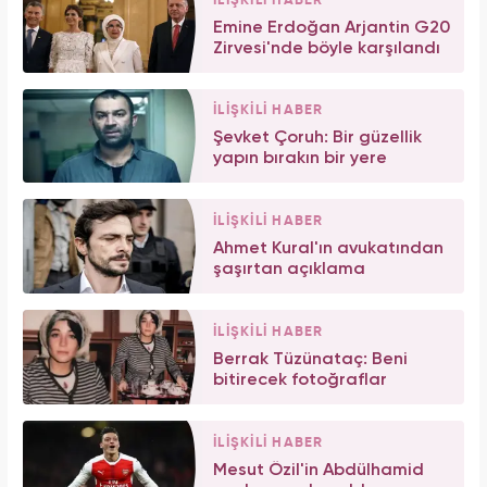
İLİŞKİLİ HABER
Emine Erdoğan Arjantin G20
Zirvesi'nde böyle karşılandı
İLİŞKİLİ HABER
Şevket Çoruh: Bir güzellik
yapın bırakın bir yere
İLİŞKİLİ HABER
Ahmet Kural'ın avukatından
şaşırtan açıklama
İLİŞKİLİ HABER
Berrak Tüzünataç: Beni
bitirecek fotoğraflar
İLİŞKİLİ HABER
Mesut Özil'in Abdülhamid