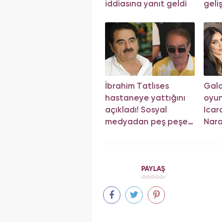
iddiasına yanıt geldi
geli
yön
İbrahim Tatlıses
Gala
hastaneye yattığını
oyu
açıkladı! Sosyal
Icar
medyadan peş peşe
Nara
açıklama
dava
PAYLAŞ