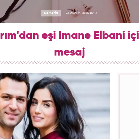
MAGAZİN
26 ARALIK 2018, 09:00
ırım'dan eşi Imane Elbani iç
mesaj