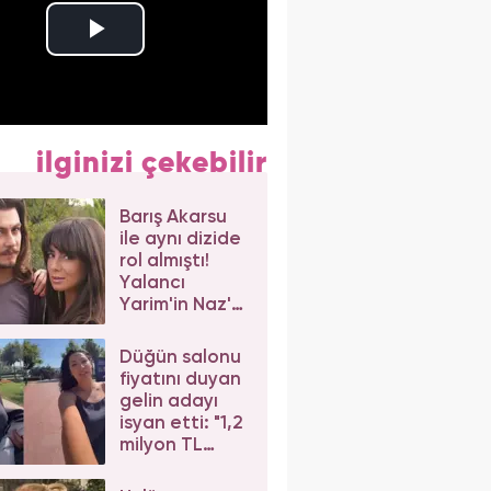
ilginizi çekebilir
Barış Akarsu
ile aynı dizide
rol almıştı!
Yalancı
Yarim'in Naz'ı
Merve Sevi'ye
beğeni yağdı
Düğün salonu
fiyatını duyan
gelin adayı
isyan etti: "1,2
milyon TL
dediler"