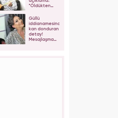
açıklama:
"Öldükten
sonra
yapsalar ne
Güllü
olur?"
iddianamesinde
kan donduran
detay!
Mesajlaşma
sonrası kızı
Tuğyan
Ülkem'e
müebbet
talebi