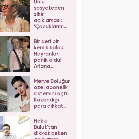
Ünlü
sosyeteden
zikir
açıklaması:
'Çocuklarım
da çeker'
diyerek gelen
Bir deri bir
eleştirilere
kemik kaldı:
yanıt verdi
Hayranları
panik oldu!
Ariana
Grande'nin
son hali
Merve Boluğur
korkuttu
özel abonelik
sistemini açtı!
Kazandığı
para dikkat
çekti
Hakkı
Bulut'tan
dikkat çeken