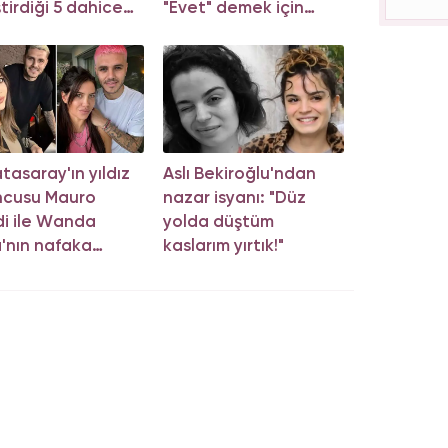
ştirdiği 5 dahice
"Evet" demek için
tem!
sıraya girdi!
tasaray'ın yıldız
Aslı Bekiroğlu'ndan
ncusu Mauro
nazar isyanı: "Düz
di ile Wanda
yolda düştüm
'nın nafaka
kaslarım yırtık!"
sında karar çıktı!