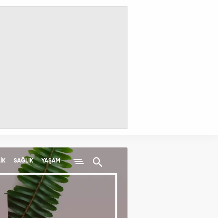
İK
SAĞLIK
YAŞAM