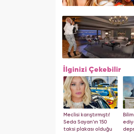
İlginizi Çekebilir
Meclisi karıştırmıştı!
Bili
Seda Sayan'ın 150
ediy
taksi plakası olduğu
depr