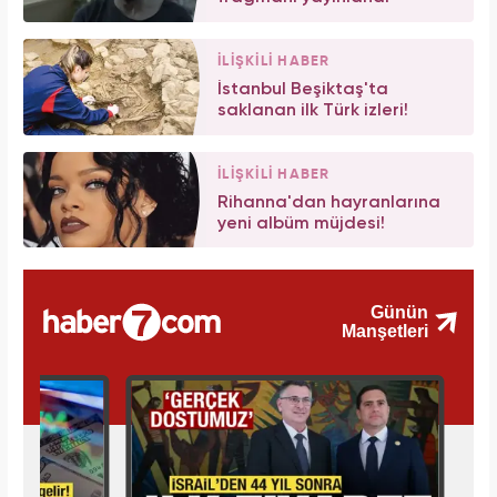
İLİŞKİLİ HABER
İstanbul Beşiktaş'ta
saklanan ilk Türk izleri!
İLİŞKİLİ HABER
Rihanna'dan hayranlarına
yeni albüm müjdesi!