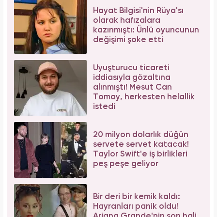
Hayat Bilgisi'nin Rüya'sı
olarak hafızalara
kazınmıştı: Ünlü oyuncunun
değişimi şoke etti
Uyuşturucu ticareti
iddiasıyla gözaltına
alınmıştı! Mesut Can
Tomay, herkesten helallik
istedi
20 milyon dolarlık düğün
servete servet katacak!
Taylor Swift'e iş birlikleri
peş peşe geliyor
Bir deri bir kemik kaldı:
Hayranları panik oldu!
Ariana Grande'nin son hali