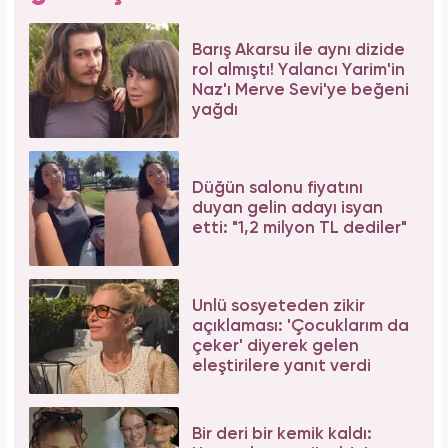
Barış Akarsu ile aynı dizide
rol almıştı! Yalancı Yarim'in
Naz'ı Merve Sevi'ye beğeni
yağdı
Düğün salonu fiyatını
duyan gelin adayı isyan
etti: "1,2 milyon TL dediler"
Ünlü sosyeteden zikir
açıklaması: 'Çocuklarım da
çeker' diyerek gelen
eleştirilere yanıt verdi
Bir deri bir kemik kaldı: