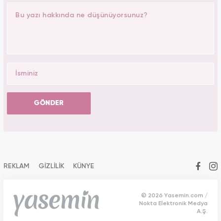
GÖNDER
REKLAM
GİZLİLİK
KÜNYE
© 2026 Yasemin.com /
Nokta Elektronik Medya
A.Ş.