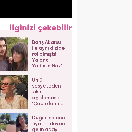
ilginizi çekebilir
Barış Akarsu
ile aynı dizide
rol almıştı!
Yalancı
Yarim'in Naz'ı
Merve Sevi'ye
beğeni yağdı
Ünlü
sosyeteden
zikir
açıklaması:
'Çocuklarım
da çeker'
diyerek gelen
Düğün salonu
eleştirilere
fiyatını duyan
yanıt verdi
gelin adayı