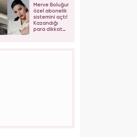
son hali
Merve Boluğur
korkuttu
özel abonelik
sistemini açtı!
Kazandığı
para dikkat
çekti