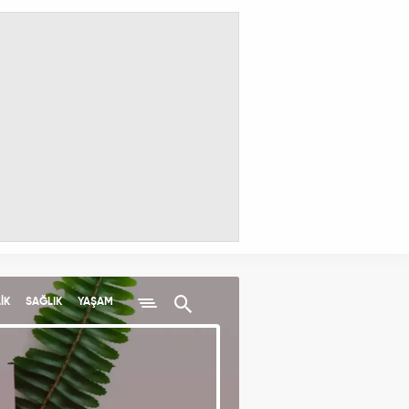
İK
SAĞLIK
YAŞAM