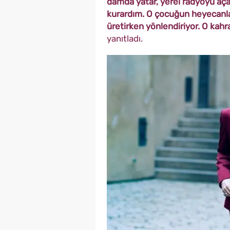
damda yatar, yerel radyoyu açar,
kurardım. O çocuğun heyecanla
üretirken yönlendiriyor. O kahr
yanıtladı.