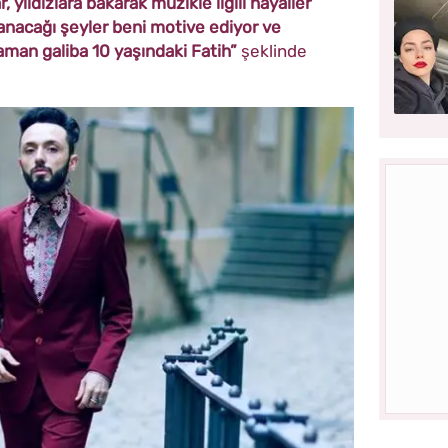
 yıldızlara bakarak müzikle ilgili hayaller
nacağı şeyler beni motive ediyor ve
aman galiba 10 yaşındaki Fatih”
şeklinde