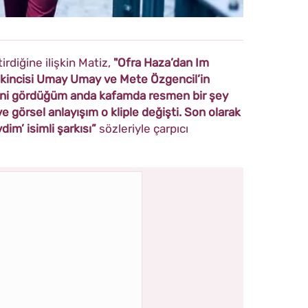
irdiğine ilişkin Matiz,
"Ofra Haza’dan Im
. İkincisi Umay Umay ve Mete Özgencil’in
bini gördüğüm anda kafamda resmen bir şey
e görsel anlayışım o kliple değişti. Son olarak
im’ isimli şarkısı”
sözleriyle çarpıcı