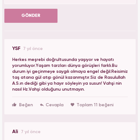
GÖNDER
YSF
7 yıl önce
Herkes meşrebi doğrultusunda yaşıyor ve hayatı
yorumluyor.Yaşam tarzları dünya görüşleri farklı.Bu
durum iyi geçinmeye saygılı olmaya engel değil.Reisimiz
taş atana gül atıp gönül kazanmıştır.Siz de Rasulullah
A.S.ın dediği gibi ya hayır söyleyin ya susun! Vahşi nin
nasıl Hz.Vahşi olduğunu unutmayın.
Beğen
Toplam 11 beğeni
Ali
7 yıl önce