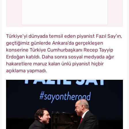
Türkiye'yi dünyada temsil eden piyanist Fazıl Say'ın,
geçtiğimiz günlerde Ankara'da gerçekleşen
konserine Türkiye Cumhurbaşkanı Recep Tayyip
Erdoğan katıldı. Daha sonra sosyal medyada ağır
hakaretlere maruz kalan ünlü piyanist hiçbir
açıklama yapmadı.