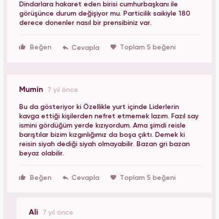
Dindarlara hakaret eden birisi cumhurbaşkanı ile
görüşünce durum değişiyor mu. Particilik saikiyle 180
derece donenler nasıl bir prensibiniz var.
Beğen
Toplam 5 beğeni
Mumin
7 yıl önce
Bu da gösteriyor ki Özellikle yurt içinde Liderlerin
kavga ettiği kişilerden nefret etmemek lazım. Fazıl say
ismini gördüğüm yerde kızıyordum. Ama şimdi reisle
barıştılar bizim kızgınlığımız da boşa çıktı. Demek ki
reisin siyah dediği siyah olmayabilir. Bazan gri bazan
beyaz olabilir.
Beğen
Toplam 5 beğeni
Ali
7 yıl önce