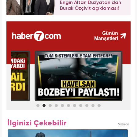
Engin Altan Düzyatan'dan
Burak Özçivit açıklaması!
İlginizi Çekebilir
Makroo