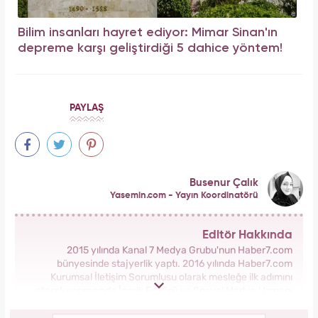
Bilim insanları hayret ediyor: Mimar Sinan'ın
depreme karşı geliştirdiği 5 dahice yöntem!
PAYLAŞ
Busenur Çalık
Yasemin.com - Yayın Koordinatörü
Editör Hakkında
2015 yılında Kanal 7 Medya Grubu'nun Haber7.com
bünyesinde stajyerlik yaptı. 2016 yılında Haber7.com
Kurumsal İletişim Sorumlusu olarak mesleğe ilk adımını
atarak sonrasında İçerik Editörü ve Sosyal Medya Uzmanı
olarak görev aldı. 2018 yılında yeni kurulan Yasemin.com
Kadın Sitesinde önce Haber Editörü sonrasında Haber Şefi