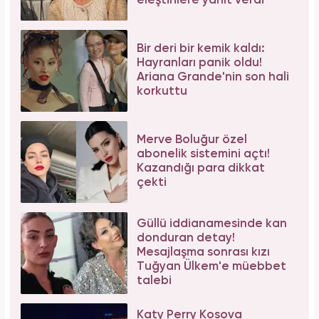
eleştirilere yanıt verdi
Bir deri bir kemik kaldı:
Hayranları panik oldu!
Ariana Grande'nin son hali
korkuttu
Merve Boluğur özel
abonelik sistemini açtı!
Kazandığı para dikkat
çekti
Güllü iddianamesinde kan
donduran detay!
Mesajlaşma sonrası kızı
Tuğyan Ülkem'e müebbet
talebi
Katy Perry Kosova