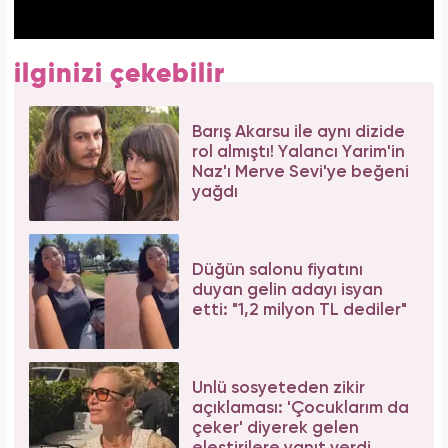
ilginizi çekebilir
Barış Akarsu ile aynı dizide
rol almıştı! Yalancı Yarim'in
Naz'ı Merve Sevi'ye beğeni
yağdı
Düğün salonu fiyatını
duyan gelin adayı isyan
etti: "1,2 milyon TL dediler"
Ünlü sosyeteden zikir
açıklaması: 'Çocuklarım da
çeker' diyerek gelen