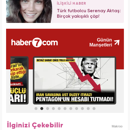
İLİŞKİLİ HABER
Türk futbolcu Serenay Aktaş:
Birçok yakışıklı çöp!
İlginizi Çekebilir
Makroo