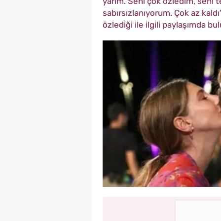
yarım. Seni çok özledim, seni 
sabırsızlanıyorum. Çok az kald
özlediği ile ilgili paylaşımda b