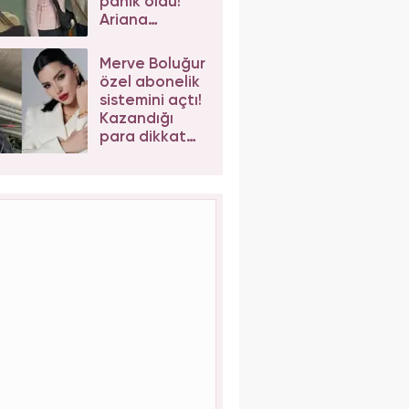
panik oldu!
Ariana
Grande'nin
son hali
Merve Boluğur
korkuttu
özel abonelik
sistemini açtı!
Kazandığı
para dikkat
çekti