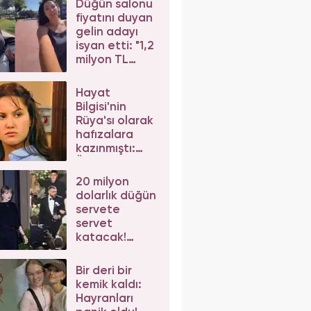
Düğün salonu
eleştirilere
fiyatını duyan
yanıt verdi
gelin adayı
isyan etti: "1,2
milyon TL
dediler"
Hayat
Bilgisi'nin
Rüya'sı olarak
hafızalara
kazınmıştı:
Ünlü
oyuncunun
20 milyon
değişimi şoke
dolarlık düğün
etti
servete
servet
katacak!
Taylor Swift'e
iş birlikleri peş
Bir deri bir
peşe geliyor
kemik kaldı:
Hayranları