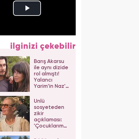
ilginizi çekebilir
Barış Akarsu
ile aynı dizide
rol almıştı!
Yalancı
Yarim'in Naz'ı
Merve Sevi'ye
beğeni yağdı
Ünlü
sosyeteden
zikir
açıklaması:
'Çocuklarım
da çeker'
diyerek gelen