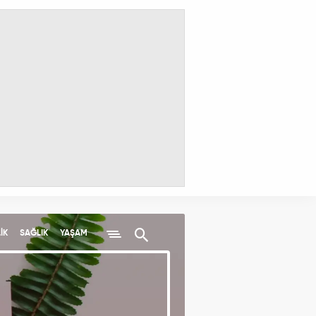
İK
SAĞLIK
YAŞAM