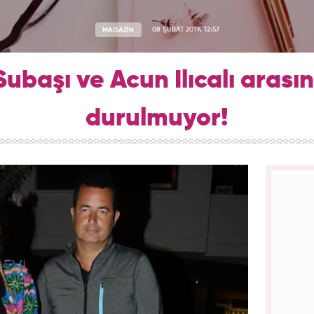
MAGAZİN
08 ŞUBAT 2019, 12:57
başı ve Acun Ilıcalı arası
durulmuyor!