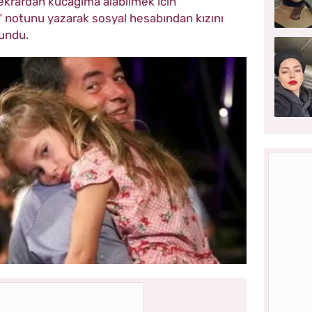
tekrardan kucağıma alabilmek icin
ı" notunu yazarak sosyal hesabından kızını
ulundu.