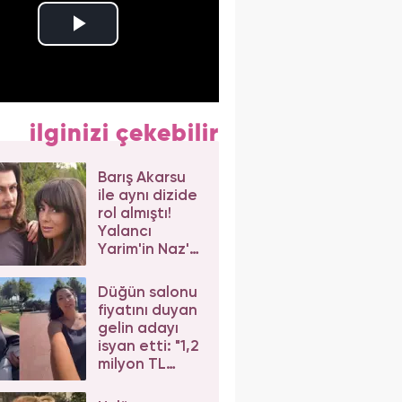
ilginizi çekebilir
Barış Akarsu
ile aynı dizide
rol almıştı!
Yalancı
Yarim'in Naz'ı
Merve Sevi'ye
beğeni yağdı
Düğün salonu
fiyatını duyan
gelin adayı
isyan etti: "1,2
milyon TL
dediler"