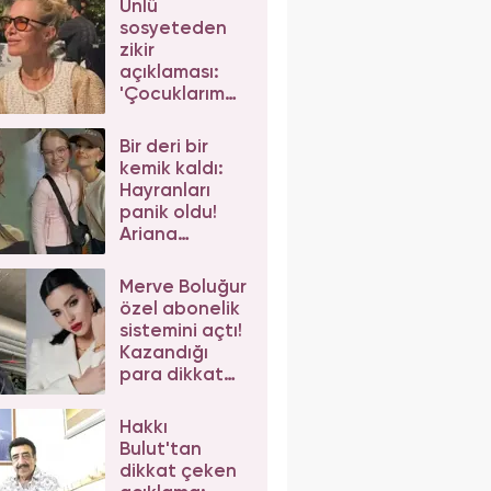
Ünlü
sosyeteden
zikir
açıklaması:
'Çocuklarım
da çeker'
diyerek gelen
Bir deri bir
eleştirilere
kemik kaldı:
yanıt verdi
Hayranları
panik oldu!
Ariana
Grande'nin
son hali
Merve Boluğur
korkuttu
özel abonelik
sistemini açtı!
Kazandığı
para dikkat
çekti
Hakkı
Bulut'tan
dikkat çeken