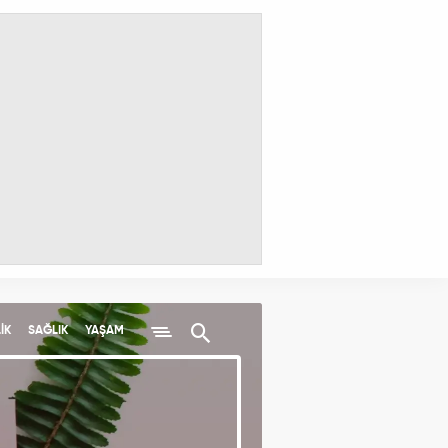
İK
SAĞLIK
YAŞAM