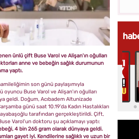
nen ünlü çift Buse Varol ve Alişan'ın oğulları
ktorları anne ve bebeğin sağlık durumunun
ama yaptı.
mileliğimin son günü paylaşımıyla
ü oyuncu Buse Varol ve Alişan'ın oğulları
yaya geldi. Doğum, Acıbadem Altunizade
rşamba günü saat 10.19’da Kadın Hastalıkları
abaşoğlu tarafından gerçekleştirildi. Çift,
Buse Varol'un doktoru şu açıklamayı yaptı:
 bebeği, 4 bin 265 gram olarak dünyaya geldi.
ları gayet iyi. Kendilerine sağlıklı ve uzun bir