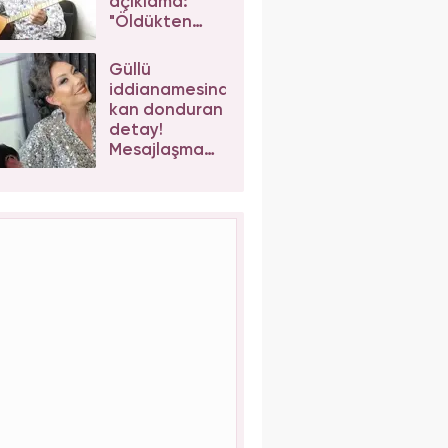
açıklama:
"Öldükten
sonra
yapsalar ne
Güllü
olur?"
iddianamesinde
kan donduran
detay!
Mesajlaşma
sonrası kızı
Tuğyan
Ülkem'e
müebbet
talebi