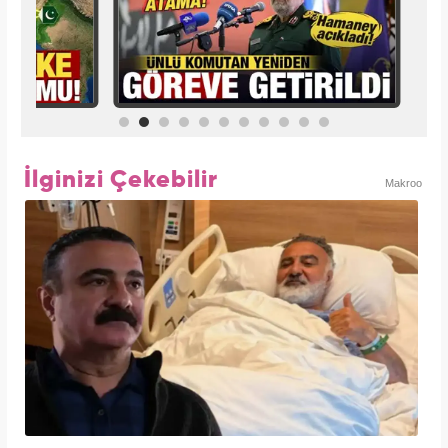
İlginizi Çekebilir
Makroo