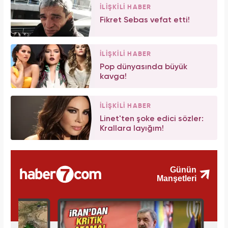
İLİŞKİLİ HABER
Fikret Sebas vefat etti!
İLİŞKİLİ HABER
Pop dünyasında büyük
kavga!
İLİŞKİLİ HABER
Linet'ten şoke edici sözler:
Krallara layığım!