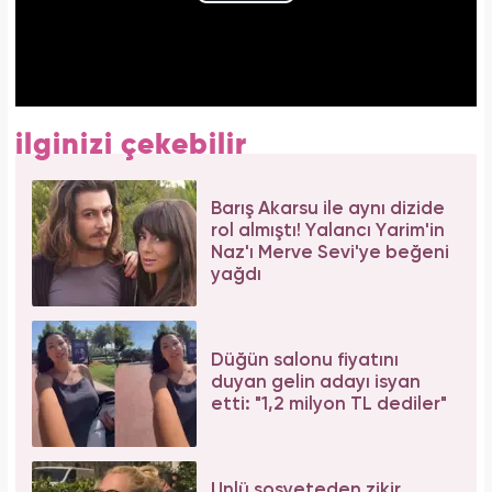
ilginizi çekebilir
Barış Akarsu ile aynı dizide
rol almıştı! Yalancı Yarim'in
Naz'ı Merve Sevi'ye beğeni
yağdı
Düğün salonu fiyatını
duyan gelin adayı isyan
etti: "1,2 milyon TL dediler"
Ünlü sosyeteden zikir