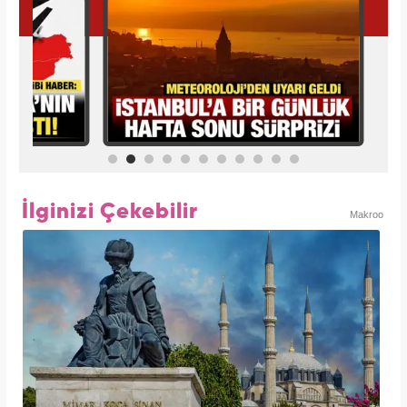
İlginizi Çekebilir
Makroo