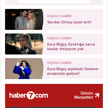
İLİŞKİLİ HABER
Serdar Ortaç isyan etti!
İLİŞKİLİ HABER
Esra Bilgiç: Estetiğe zerre
kadar ihtiyacım yok
İLİŞKİLİ HABER
Esra Bilgiç açıkladı! Sinema
projesiyle geliyor!