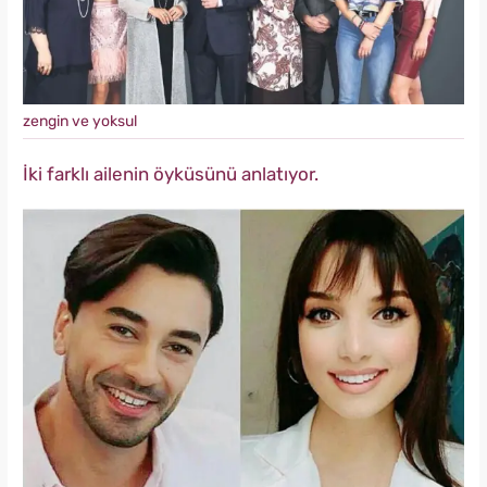
zengin ve yoksul
İki farklı ailenin öyküsünü anlatıyor.