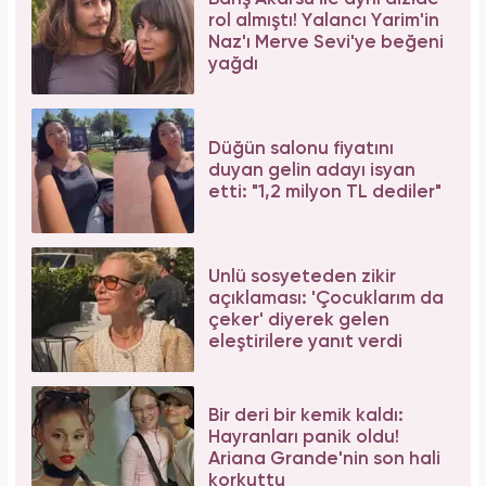
rol almıştı! Yalancı Yarim'in
Naz'ı Merve Sevi'ye beğeni
yağdı
Düğün salonu fiyatını
duyan gelin adayı isyan
etti: "1,2 milyon TL dediler"
Ünlü sosyeteden zikir
açıklaması: 'Çocuklarım da
çeker' diyerek gelen
eleştirilere yanıt verdi
Bir deri bir kemik kaldı:
Hayranları panik oldu!
Ariana Grande'nin son hali
korkuttu