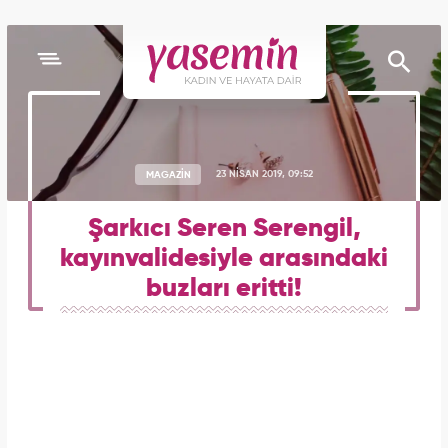
MAGAZİN
23 NİSAN 2019, 09:52
Şarkıcı Seren Serengil,
kayınvalidesiyle arasındaki
buzları eritti!