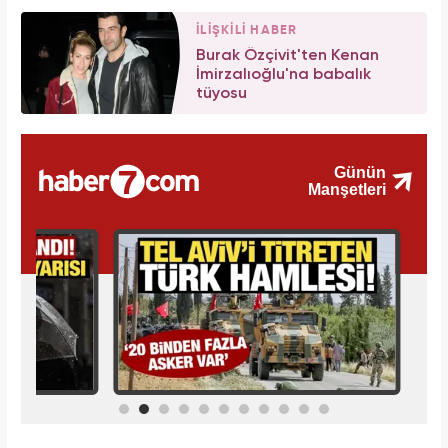
İLİŞKİLİ HABER
Burak Özçivit'ten Kenan
İmirzalıoğlu'na babalık
tüyosu