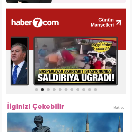
İlginizi Çekebilir
Makroo