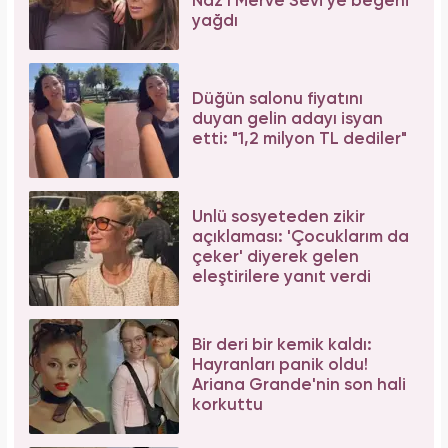
Naz'ı Merve Sevi'ye beğeni
yağdı
Düğün salonu fiyatını
duyan gelin adayı isyan
etti: "1,2 milyon TL dediler"
Ünlü sosyeteden zikir
açıklaması: 'Çocuklarım da
çeker' diyerek gelen
eleştirilere yanıt verdi
Bir deri bir kemik kaldı:
Hayranları panik oldu!
Ariana Grande'nin son hali
korkuttu