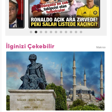
İlginizi Çekebilir
Makroo