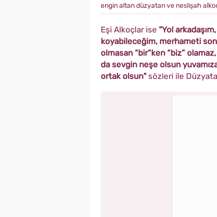
engin altan düzyatan ve neslişah alko
Eşi Alkoçlar ise
"Yol arkadaşım,
koyabileceğim, merhameti sons
olmasan “bir”ken “biz” olamaz,
da sevgin neşe olsun yuvamıza
ortak olsun"
sözleri ile Düzya