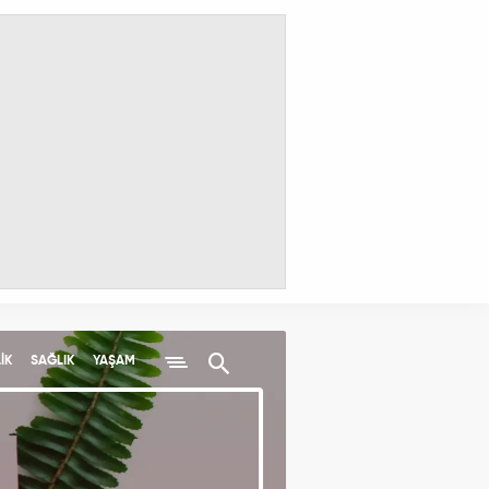
İK
SAĞLIK
YAŞAM