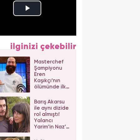
ilginizi çekebilir
Masterchef
Şampiyonu
Eren
Kaşıkçı'nın
ölümünde ilk
izlenim:
Ortağından
Barış Akarsu
dikkat çeken
ile aynı dizide
açıklama
rol almıştı!
Yalancı
Yarim'in Naz'ı
Merve Sevi'ye
beğeni yağdı