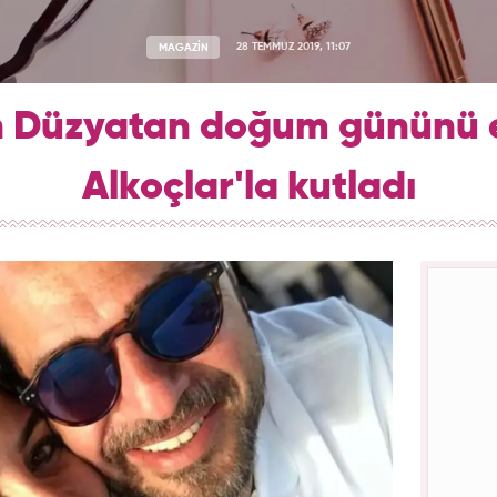
MAGAZİN
28 TEMMUZ 2019, 11:07
n Düzyatan doğum gününü e
Alkoçlar'la kutladı