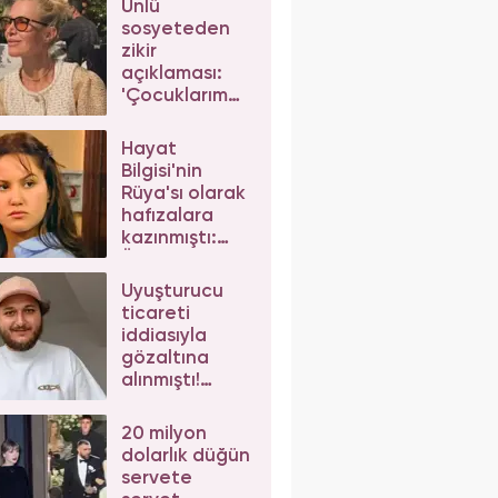
Ünlü
sosyeteden
zikir
açıklaması:
'Çocuklarım
da çeker'
diyerek gelen
Hayat
eleştirilere
Bilgisi'nin
yanıt verdi
Rüya'sı olarak
hafızalara
kazınmıştı:
Ünlü
oyuncunun
Uyuşturucu
değişimi şoke
ticareti
etti
iddiasıyla
gözaltına
alınmıştı!
Mesut Can
Tomay,
20 milyon
herkesten
dolarlık düğün
helallik istedi
servete