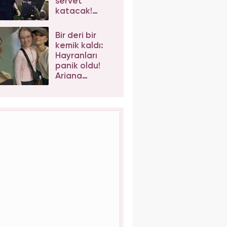
servet
katacak!
Taylor Swift'e
iş birlikleri peş
Bir deri bir
peşe geliyor
kemik kaldı:
Hayranları
panik oldu!
Ariana
Grande'nin
son hali
korkuttu