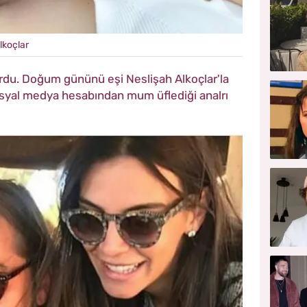
lkoçlar
rdu. Doğum gününü eşi Neslişah Alkoçlar'la
syal medya hesabından mum üflediği analrı