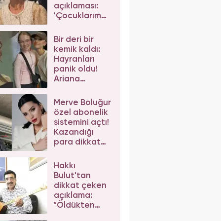
açıklaması:
'Çocuklarım
da çeker'
diyerek gelen
Bir deri bir
eleştirilere
kemik kaldı:
yanıt verdi
Hayranları
panik oldu!
Ariana
Grande'nin
son hali
Merve Boluğur
korkuttu
özel abonelik
sistemini açtı!
Kazandığı
para dikkat
çekti
Hakkı
Bulut'tan
dikkat çeken
açıklama:
"Öldükten
sonra