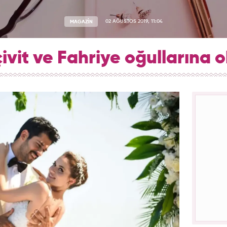
MAGAZİN
02 AĞUSTOS 2019, 11:04
vit ve Fahriye oğullarına o