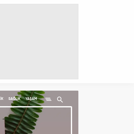
İK
SAĞLIK
YAŞAM