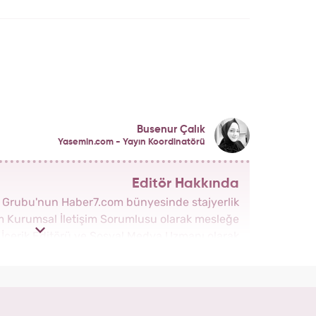
davasında karar çıktı!
Busenur Çalık
Yasemin.com - Yayın Koordinatörü
Editör Hakkında
a Grubu'nun Haber7.com bünyesinde stajyerlik
om Kurumsal İletişim Sorumlusu olarak mesleğe
a İçerik Editörü ve Sosyal Medya Uzmanı olarak
yeni kurulan Yasemin.com Kadın Sitesinde önce
da Haber Şefi olarak görev yaptı. 2021 yılında
natörü ve İçerik Sorumluluğu unvanını alarak
çalışmalarına devam ediyor.