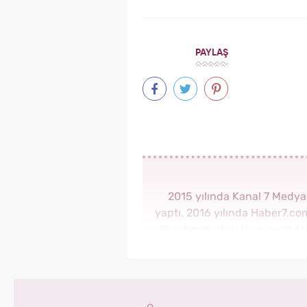
PAYLAŞ
2015 yılında Kanal 7 Medy
yaptı. 2016 yılında Haber7.c
ilk adımını atarak sonrasınd
görev aldı. 2018 yılında 
Haber Editörü sonrasın
Yasemin.com'un Yayın Koordi