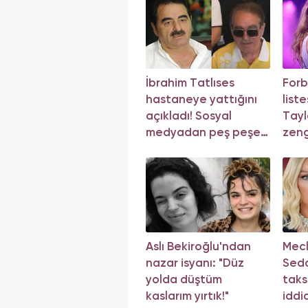
İbrahim Tatlıses
Forb
hastaneye yattığını
liste
açıkladı! Sosyal
Tayl
medyadan peş peşe
zeng
açıklama
müzi
Aslı Bekiroğlu'ndan
Mecli
nazar isyanı: "Düz
Seda
yolda düştüm
taks
kaslarım yırtık!"
iddi