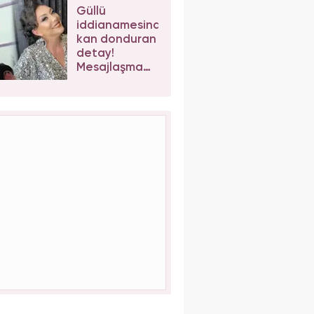
yapsalar ne
Güllü
olur?"
iddianamesinde
kan donduran
detay!
Mesajlaşma
sonrası kızı
Tuğyan
Ülkem'e
müebbet
talebi