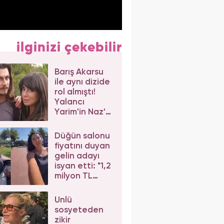
ilginizi çekebilir
Barış Akarsu
ile aynı dizide
rol almıştı!
Yalancı
Yarim'in Naz'ı
Merve Sevi'ye
beğeni yağdı
Düğün salonu
fiyatını duyan
gelin adayı
isyan etti: "1,2
milyon TL
dediler"
Ünlü
sosyeteden
zikir