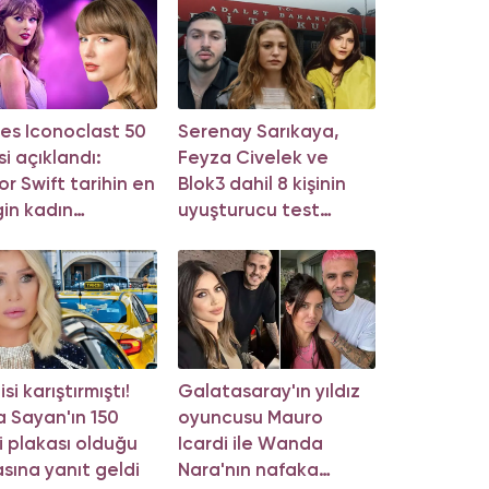
es Iconoclast 50
Serenay Sarıkaya,
si açıklandı:
Feyza Civelek ve
or Swift tarihin en
Blok3 dahil 8 kişinin
in kadın
uyuşturucu test
syeni oldu!
sonucu belli oldu!
si karıştırmıştı!
Galatasaray'ın yıldız
 Sayan'ın 150
oyuncusu Mauro
i plakası olduğu
Icardi ile Wanda
asına yanıt geldi
Nara'nın nafaka