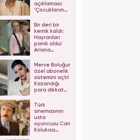
açıklaması:
'Çocuklarım
da çeker'
diyerek gelen
Bir deri bir
eleştirilere
kemik kaldı:
yanıt verdi
Hayranları
panik oldu!
Ariana
Grande'nin
son hali
Merve Boluğur
korkuttu
özel abonelik
sistemini açtı!
Kazandığı
para dikkat
çekti
Türk
sinemasının
usta
oyuncusu Can
Kolukısa
hayatını