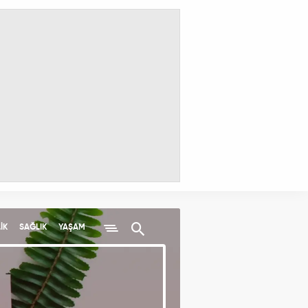
İK
SAĞLIK
YAŞAM