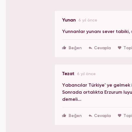
Yunan
6 yıl önce
Yunnanlar yunanı sever tabiki,
Beğen
Top
Tezat
6 yıl önce
Yabancılar Türkiye' ye gelmek i
Sonrada ortalıkta Erzurum luy
demeli...
Beğen
Top