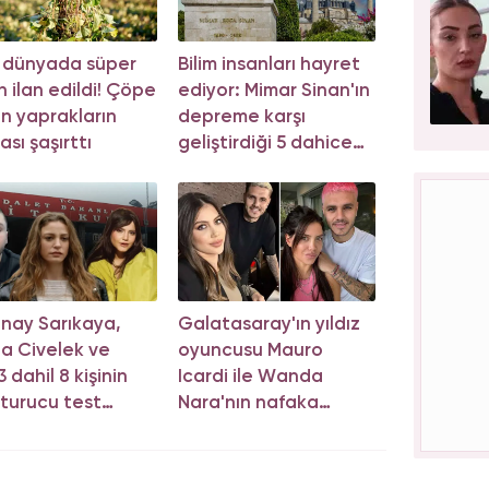
 dünyada süper
Bilim insanları hayret
n ilan edildi! Çöpe
ediyor: Mimar Sinan'ın
an yaprakların
depreme karşı
ası şaşırttı
geliştirdiği 5 dahice
yöntem!
nay Sarıkaya,
Galatasaray'ın yıldız
a Civelek ve
oyuncusu Mauro
 dahil 8 kişinin
Icardi ile Wanda
turucu test
Nara'nın nafaka
cu belli oldu!
davasında karar çıktı!