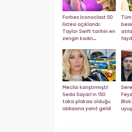
Forbes Iconoclast 50
Tüm
listesi açıklandı:
besi
Taylor Swift tarihin en
atıl
zengin kadın
fayd
müzisyeni oldu!
Meclisi karıştırmıştı!
Sere
Seda Sayan'ın 150
Feyz
taksi plakası olduğu
Blok3
iddiasına yanıt geldi
uyuş
sonu