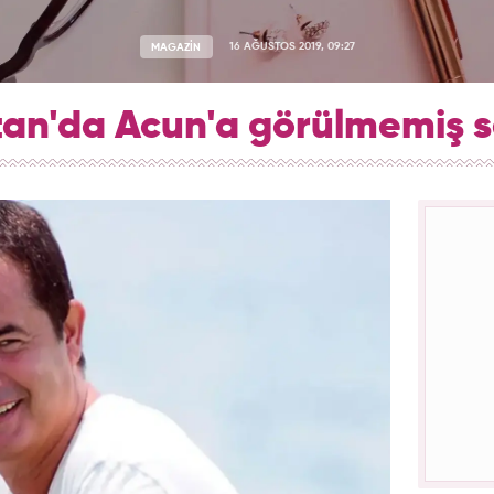
MAGAZİN
16 AĞUSTOS 2019, 09:27
an'da Acun'a görülmemiş se