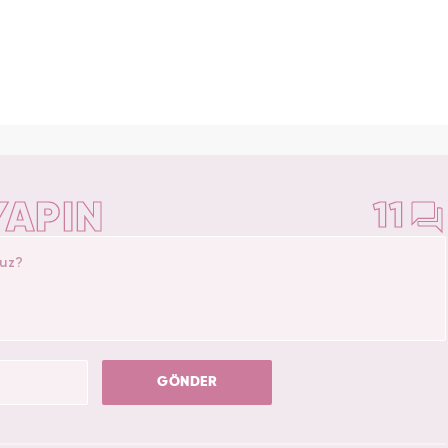
YAPIN
11
GÖNDER