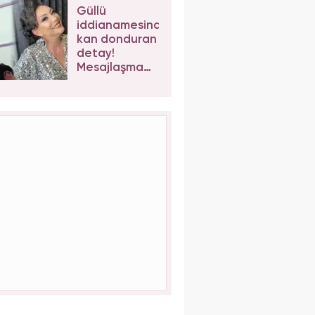
kaybetti!
Güllü
iddianamesinde
kan donduran
detay!
Mesajlaşma
sonrası kızı
Tuğyan
Ülkem'e
müebbet
talebi