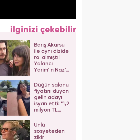
ilginizi çekebilir
Barış Akarsu
ile aynı dizide
rol almıştı!
Yalancı
Yarim'in Naz'ı
Merve Sevi'ye
beğeni yağdı
Düğün salonu
fiyatını duyan
gelin adayı
isyan etti: "1,2
milyon TL
dediler"
Ünlü
sosyeteden
zikir