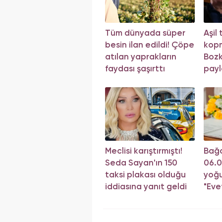
Tüm dünyada süper
Aşil
besin ilan edildi! Çöpe
kop
atılan yaprakların
Bozk
faydası şaşırttı
payl
Meclisi karıştırmıştı!
Bağc
Seda Sayan'ın 150
06.
taksi plakası olduğu
yoğu
iddiasına yanıt geldi
"Eve
sıray