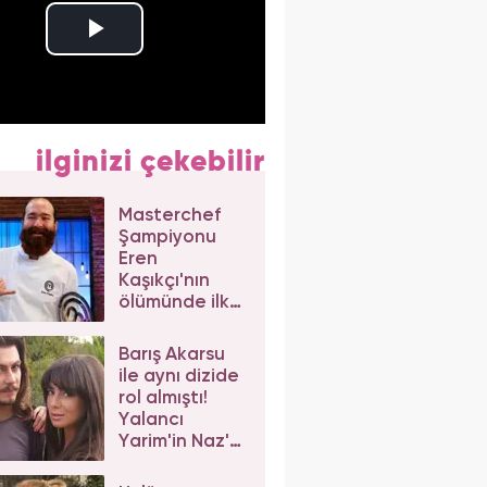
ilginizi çekebilir
Masterchef
Şampiyonu
Eren
Kaşıkçı'nın
ölümünde ilk
izlenim:
Ortağından
Barış Akarsu
dikkat çeken
ile aynı dizide
açıklama
rol almıştı!
Yalancı
Yarim'in Naz'ı
Merve Sevi'ye
beğeni yağdı