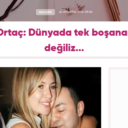
MAGAZİN
24 AĞUSTOS 2019, 09:50
rtaç: Dünyada tek boşanan
değiliz...