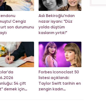
 tendonu
Aslı Bekiroğlu'ndan
muştu! Cengiz
nazar isyanı: "Düz
urt son durumunu
yolda düştüm
aştı
kaslarım yırtık!"
ılar'da
Forbes Iconoclast 50
06.2026
listesi açıklandı:
nluğu: 54 çift
Taylor Swift tarihin en
t" demek için
zengin kadın
a girdi!
müzisyeni oldu!