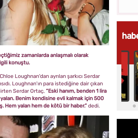
geçtiğimiz zamanlarda anlaşmalı olarak
gili konuştu.
Chloe Loughnan'dan ayrılan şarkıcı Serdar
sıdı. Loughnan'ın para istediğine dair çıkan
irten Serdar Ortaç,
“Eski hanım, benden 1 lira
 yalan. Benim kendisine evli kalmak için 500
mış. Hem yalan hem de kötü bir haber.”
dedi.