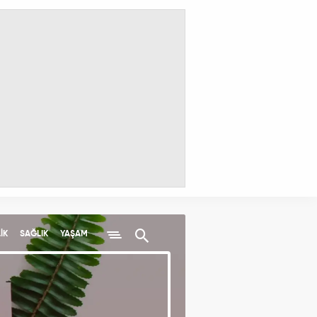
İK
SAĞLIK
YAŞAM