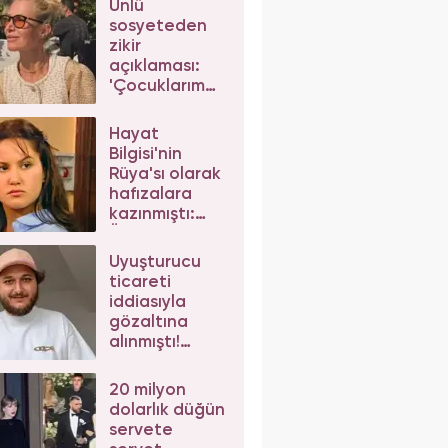
Ünlü
sosyeteden
zikir
açıklaması:
'Çocuklarım
da çeker'
diyerek gelen
Hayat
eleştirilere
Bilgisi'nin
yanıt verdi
Rüya'sı olarak
hafızalara
kazınmıştı:
Ünlü
oyuncunun
Uyuşturucu
değişimi şoke
ticareti
etti
iddiasıyla
gözaltına
alınmıştı!
Mesut Can
Tomay,
20 milyon
herkesten
dolarlık düğün
helallik istedi
servete