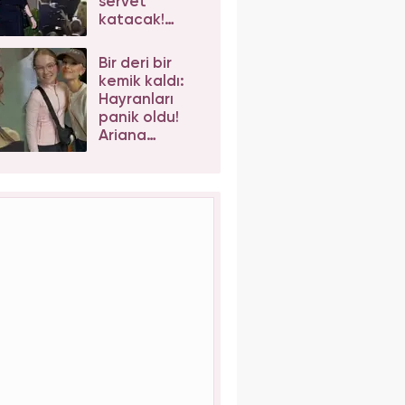
servet
katacak!
Taylor Swift'e
iş birlikleri peş
Bir deri bir
peşe geliyor
kemik kaldı:
Hayranları
panik oldu!
Ariana
Grande'nin
son hali
korkuttu