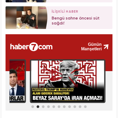
İLİŞKİLİ HABER
Bengü sahne öncesi süt
sağdı!