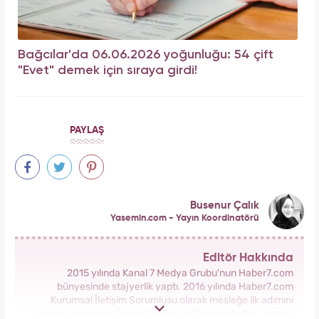
Bağcılar'da 06.06.2026 yoğunluğu: 54 çift
"Evet" demek için sıraya girdi!
PAYLAŞ
Busenur Çalık
Yasemin.com - Yayın Koordinatörü
Editör Hakkında
2015 yılında Kanal 7 Medya Grubu'nun Haber7.com
bünyesinde stajyerlik yaptı. 2016 yılında Haber7.com
Kurumsal İletişim Sorumlusu olarak mesleğe ilk adımını
atarak sonrasında İçerik Editörü ve Sosyal Medya Uzmanı