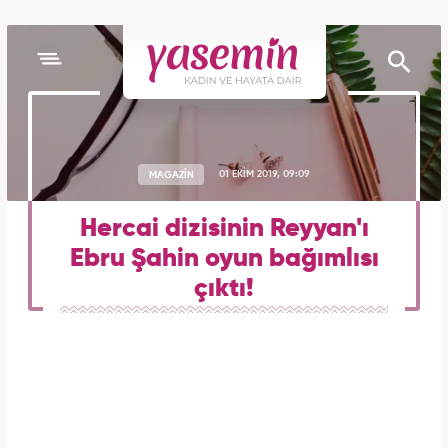
MAGAZİN
01 EKİM 2019, 09:09
Hercai dizisinin Reyyan'ı
Ebru Şahin oyun bağımlısı
çıktı!