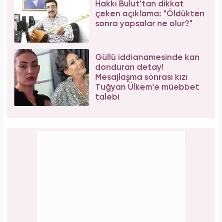
Meclisi karıştırmıştı! Seda Sayan'ın 150 taksi
plakası olduğu iddiasına yanıt geldi
PAYLAŞ