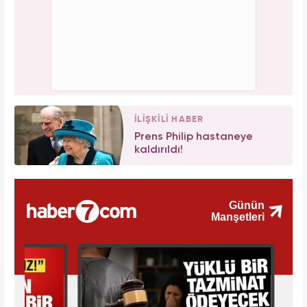
İLİŞKİLİ HABER
Prens Philip hastaneye
kaldırıldı!