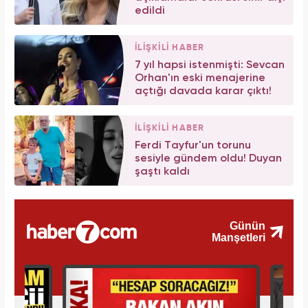
edildi
İLİŞKİLİ HABER
7 yıl hapsi istenmişti: Sevcan
Orhan'ın eski menajerine
açtığı davada karar çıktı!
İLİŞKİLİ HABER
Ferdi Tayfur'un torunu
sesiyle gündem oldu! Duyan
şaştı kaldı