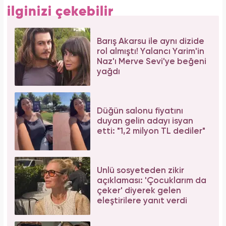
ilginizi çekebilir
Barış Akarsu ile aynı dizide
rol almıştı! Yalancı Yarim'in
Naz'ı Merve Sevi'ye beğeni
yağdı
Düğün salonu fiyatını
duyan gelin adayı isyan
etti: "1,2 milyon TL dediler"
Ünlü sosyeteden zikir
açıklaması: 'Çocuklarım da
çeker' diyerek gelen
eleştirilere yanıt verdi