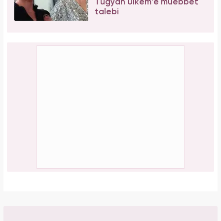
Tuğyan Ülkem'e müebbet
talebi