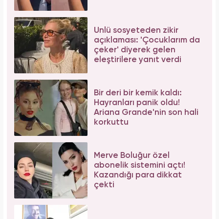
Bağcılar'da 06.06.2026 yoğunluğu: 54 çift
"Evet" demek için sıraya girdi!
İbrahim Tatlıses hastaneye yattığını açıkladı!
Sosyal medyadan peş peşe açıklama