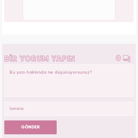
Gülşah Kerimoğlu
Yasemin.com - Şef Editör
Editör Hakkında
Üsküdar Üniversitesi Yeni Medya ve Gazetecilik
bölümünden 2019 yılında onur öğrencisi olarak diplomasını
aldı. Okul gazetesinde birçok habere ve röportaja imza attı.
Kanal 7 Medya Grubu bünyesinde Haber 7 ve
Yasemin.com’da staj yaptı. Anadolu Ajansı’nda gönüllü
stajyerlik yaptı. Yasemin.com’da mesleğe ilk adımını attı.
2019 yılında Kanal 7 Medya grubu bünyesinde yer alan
Yasemin.com kadın sitesinde İçerik Editörü olarak
çalışmaya başladı. Burada pek çok özel habere imza attı,
kategori bazında içerikler oluşturdu. 2023 yılında
Yasemin.com'da Şef Editör olarak görev yapmaktadır.