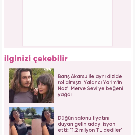
Forbes Iconoclast 50 listesi açıklandı: Taylor
Swift tarihin en zengin kadın müzisyeni oldu!