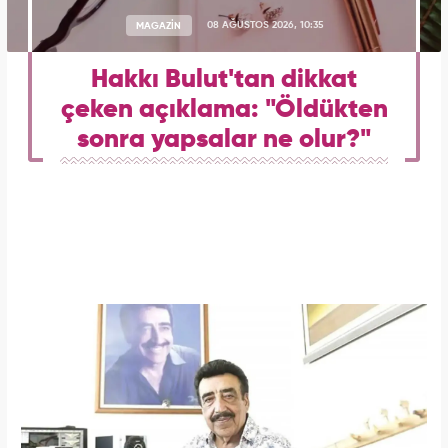
MAGAZİN
08 AĞUSTOS 2026, 10:35
Hakkı Bulut'tan dikkat
çeken açıklama: "Öldükten
sonra yapsalar ne olur?"