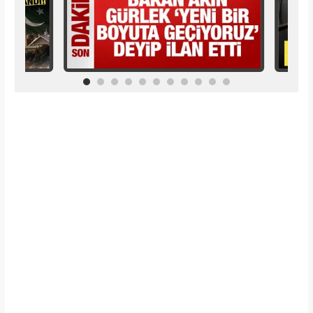
İlginizi Çekebilir
Makroo