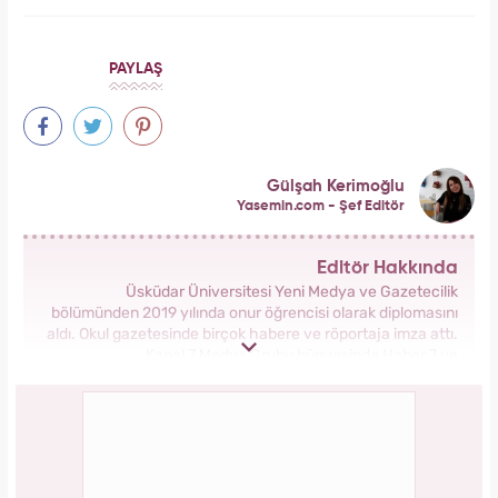
Serenay Sarıkaya, Feyza Civelek ve Blok3
dahil 8 kişinin uyuşturucu test sonucu belli
oldu!
Bilim insanları hayret ediyor: Mimar Sinan'ın
depreme karşı geliştirdiği 5 dahice yöntem!