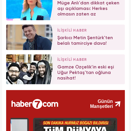
Müge Anlı'dan dikkat çeken
aşı açıklaması: Herkes
olmasın zaten az
İLİŞKİLİ HABER
Şarkıcı Metin Şentürk'ten
belalı tamirciye dava!
İLİŞKİLİ HABER
Gamze Özçelik'in eski eşi
Uğur Pektaş'tan oğluna
nasihat!