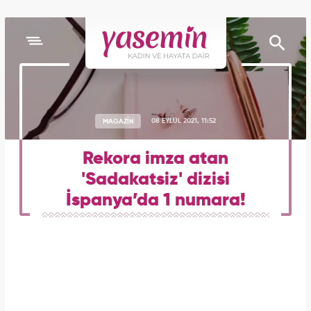
MAGAZİN
08 EYLÜL 2021, 11:52
Rekora imza atan
'Sadakatsiz' dizisi
İspanya’da 1 numara!