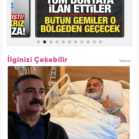
İlginizi Çekebilir
Makroo