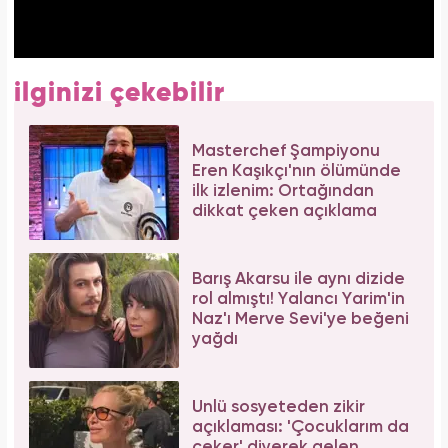
ilginizi çekebilir
Masterchef Şampiyonu
Eren Kaşıkçı'nın ölümünde
ilk izlenim: Ortağından
dikkat çeken açıklama
Barış Akarsu ile aynı dizide
rol almıştı! Yalancı Yarim'in
Naz'ı Merve Sevi'ye beğeni
yağdı
Ünlü sosyeteden zikir
açıklaması: 'Çocuklarım da
çeker' diyerek gelen