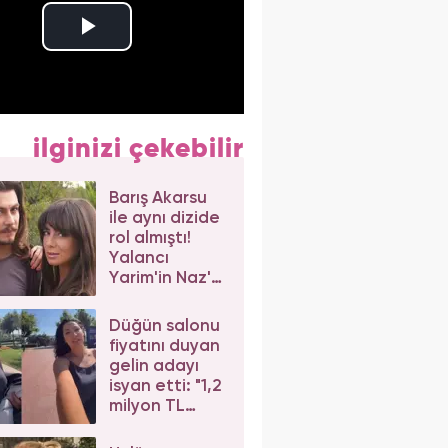
ilginizi çekebilir
Barış Akarsu
ile aynı dizide
rol almıştı!
Yalancı
Yarim'in Naz'ı
Merve Sevi'ye
beğeni yağdı
Düğün salonu
fiyatını duyan
gelin adayı
isyan etti: "1,2
milyon TL
dediler"