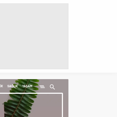
İK
SAĞLIK
YAŞAM