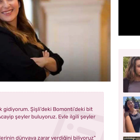
k gidiyorum. Şişli’deki Bomonti’deki bit
ayip şeyler buluyoruz. Evle ilgili şeyler
erinin dünyaya zarar verdiğini biliyoruz"