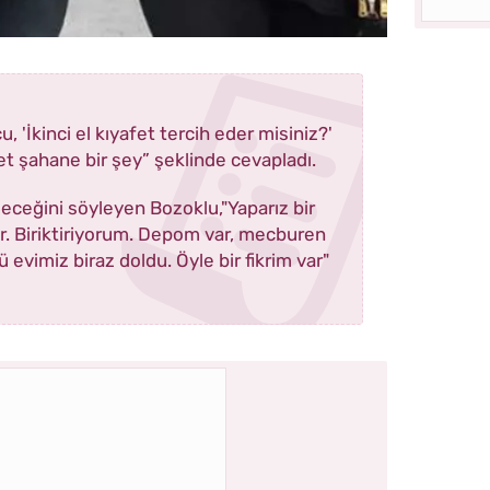
 'İkinci el kıyafet tercih eder misiniz?'
fet şahane bir şey” şeklinde cevapladı.
leceğini söyleyen Bozoklu,"Yaparız bir
ar. Biriktiriyorum. Depom var, mecburen
vimiz biraz doldu. Öyle bir fikrim var"