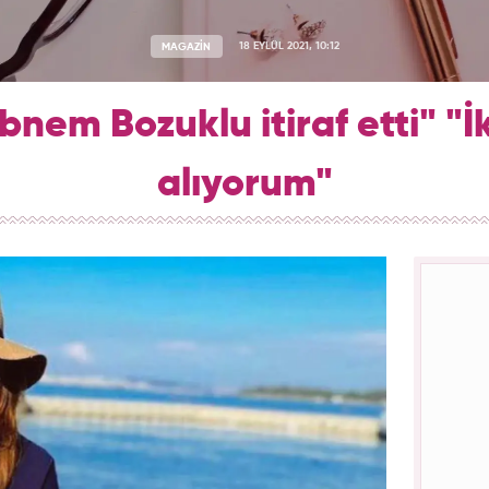
MAGAZİN
18 EYLÜL 2021, 10:12
nem Bozuklu itiraf etti" "İk
alıyorum"