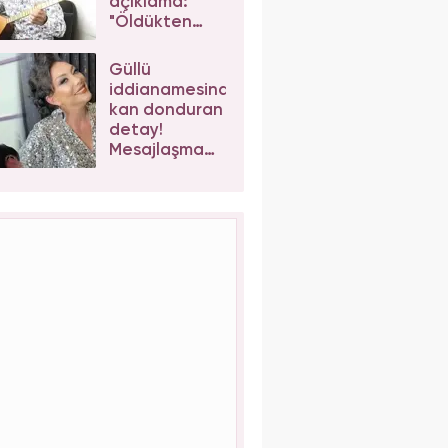
açıklama:
"Öldükten
sonra
yapsalar ne
Güllü
olur?"
iddianamesinde
kan donduran
detay!
Mesajlaşma
sonrası kızı
Tuğyan
Ülkem'e
müebbet
talebi