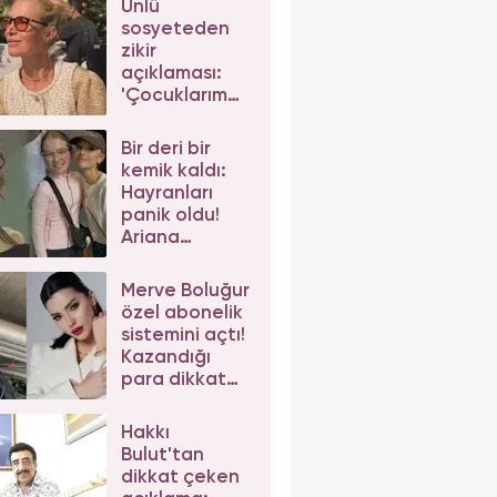
Ünlü
sosyeteden
zikir
açıklaması:
'Çocuklarım
da çeker'
diyerek gelen
Bir deri bir
eleştirilere
kemik kaldı:
yanıt verdi
Hayranları
panik oldu!
Ariana
Grande'nin
son hali
Merve Boluğur
korkuttu
özel abonelik
sistemini açtı!
Kazandığı
para dikkat
çekti
Hakkı
Bulut'tan
dikkat çeken