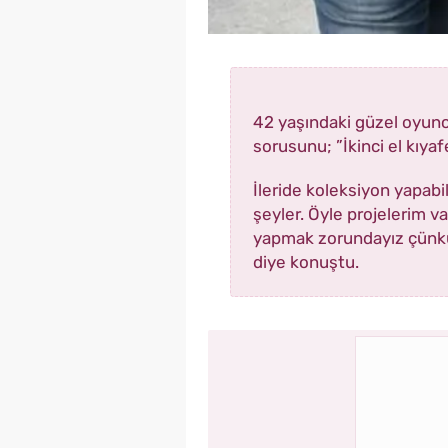
42 yaşındaki güzel oyuncu,
sorusunu; ”İkinci el kıya
İleride koleksiyon yapabi
şeyler. Öyle projelerim v
yapmak zorundayız çünkü e
diye konuştu.